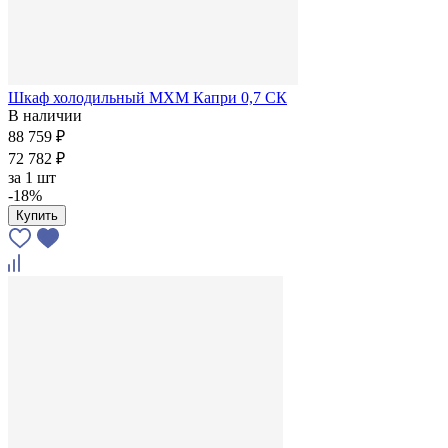
Шкаф холодильный МХМ Капри 0,7 СК
В наличии
88 759 ₽
72 782 ₽
за
1 шт
-18%
Купить