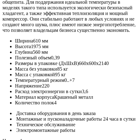
общепита. Для поддержания идеальной температуры в
моделях такого типа используется экологически безопасный
хладагент, а также эффективная теплоизоляция и мощный
компрессор. Они стабильно работают в любых условиях и не
создают много шума, плюс имеют низкое энергопотребление,
что позволяет владельцам бизнеса существенно экономить.
Ширина
610 мм
Высота
1975 мм
Глубина
560 мм
Полезный объем
0,39
Размеры в упаковке (ДхШхВ)
660x600x2140
Масса без упаковки
85 кг
Масса с упаковкой
95 кг
Температурный режим
0..+7
Напряжение
220
Расход электроэнергии в сутки
3,6
Материал корпуса
Крашеный металл
Количество полок
4
Доставка оборудования в день заказа
Монтажные и пусконаладочные работы 24 часа в сутки
Техническое обслуживание
Электромонтажные работы