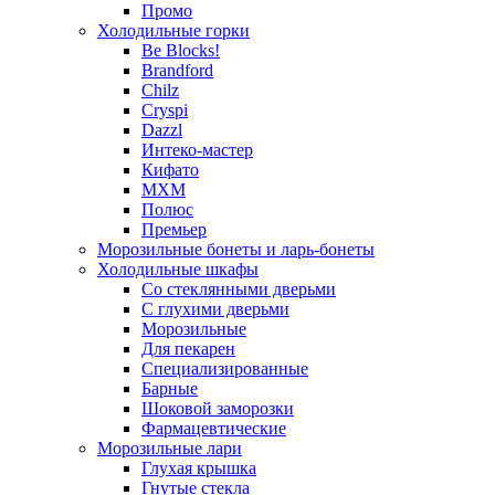
Промо
Холодильные горки
Be Blocks!
Brandford
Chilz
Cryspi
Dazzl
Интеко-мастер
Кифато
МХМ
Полюс
Премьер
Морозильные бонеты и ларь-бонеты
Холодильные шкафы
Со стеклянными дверьми
С глухими дверьми
Морозильные
Для пекарен
Специализированные
Барные
Шоковой заморозки
Фармацевтические
Морозильные лари
Глухая крышка
Гнутые стекла