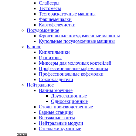
Слайсеры
Тестомесы
Тестораскаточные машины
Фаршемешалки
Картофелечистки
Посудомоечное
Фронтальные посудомоечные машины
Купольные посудомоечные машины
Барное
Кипятильники
Граниторы
Миксеры для молочных коктейлей
Профессиональные кофемашины
Профессиональные кофемолки
Сокоохладители
Нейтральное
Ванны моечные
Двухсекционные
Односекционные
Столы производственные
Барные станции
Вытяжные зонты
Нейтральные модули
Стеллажи кухонные