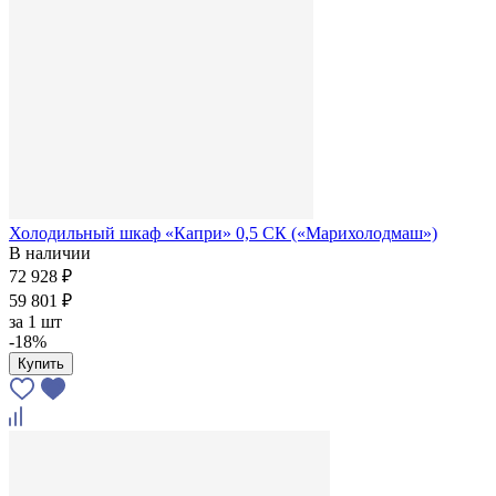
Холодильный шкаф «Капри» 0,5 СК («Марихолодмаш»)
В наличии
72 928 ₽
59 801 ₽
за
1 шт
-18%
Купить