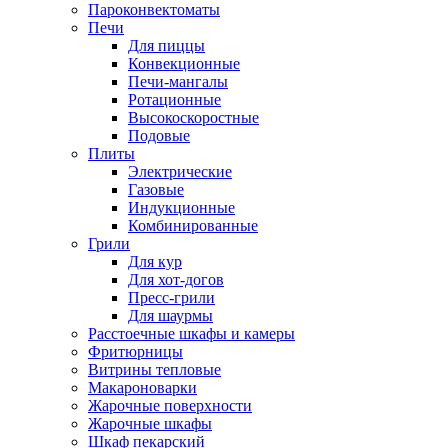
Пароконвектоматы
Печи
Для пиццы
Конвекционные
Печи-мангалы
Ротационные
Высокоскоростные
Подовые
Плиты
Электрические
Газовые
Индукционные
Комбинированные
Грили
Для кур
Для хот-догов
Пресс-грили
Для шаурмы
Расстоечные шкафы и камеры
Фритюрницы
Витрины тепловые
Макароноварки
Жарочные поверхности
Жарочные шкафы
Шкаф пекарский