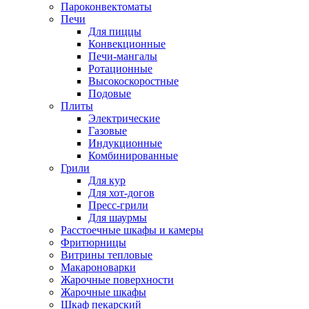
Пароконвектоматы
Печи
Для пиццы
Конвекционные
Печи-мангалы
Ротационные
Высокоскоростные
Подовые
Плиты
Электрические
Газовые
Индукционные
Комбинированные
Грили
Для кур
Для хот-догов
Пресс-грили
Для шаурмы
Расстоечные шкафы и камеры
Фритюрницы
Витрины тепловые
Макароноварки
Жарочные поверхности
Жарочные шкафы
Шкаф пекарский