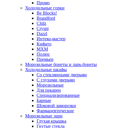
Промо
Холодильные горки
Be Blocks!
Brandford
Chilz
Cryspi
Dazzl
Интеко-мастер
Кифато
МХМ
Полюс
Премьер
Морозильные бонеты и ларь-бонеты
Холодильные шкафы
Со стеклянными дверьми
С глухими дверьми
Морозильные
Для пекарен
Специализированные
Барные
Шоковой заморозки
Фармацевтические
Морозильные лари
Глухая крышка
Гнутые стекла