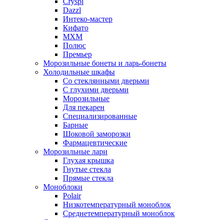
Cryspi
Dazzl
Интеко-мастер
Кифато
МХМ
Полюс
Премьер
Морозильные бонеты и ларь-бонеты
Холодильные шкафы
Со стеклянными дверьми
С глухими дверьми
Морозильные
Для пекарен
Специализированные
Барные
Шоковой заморозки
Фармацевтические
Морозильные лари
Глухая крышка
Гнутые стекла
Прямые стекла
Моноблоки
Polair
Низкотемпературный моноблок
Среднетемпературный моноблок