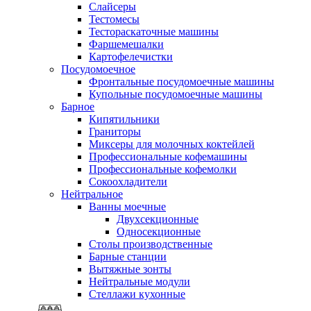
Слайсеры
Тестомесы
Тестораскаточные машины
Фаршемешалки
Картофелечистки
Посудомоечное
Фронтальные посудомоечные машины
Купольные посудомоечные машины
Барное
Кипятильники
Граниторы
Миксеры для молочных коктейлей
Профессиональные кофемашины
Профессиональные кофемолки
Сокоохладители
Нейтральное
Ванны моечные
Двухсекционные
Односекционные
Столы производственные
Барные станции
Вытяжные зонты
Нейтральные модули
Стеллажи кухонные