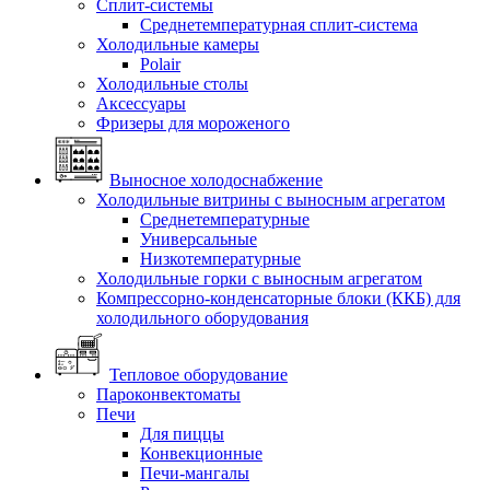
Сплит-системы
Среднетемпературная сплит-система
Холодильные камеры
Polair
Холодильные столы
Аксессуары
Фризеры для мороженого
Выносное холодоснабжение
Холодильные витрины с выносным агрегатом
Среднетемпературные
Универсальные
Низкотемпературные
Холодильные горки с выносным агрегатом
Компрессорно-конденсаторные блоки (ККБ) для
холодильного оборудования
Тепловое оборудование
Пароконвектоматы
Печи
Для пиццы
Конвекционные
Печи-мангалы