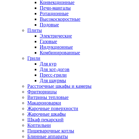
Конвекционные
Печи-мангалы
Ротационные
Высокоскоростные
Подовые
Плиты
Электрические
Газовые
Индукционные
Комбинированные
Грили
Для кур
Для хот-догов
Пресс-грили
Для шаурмы
Расстоечные шкафы и камеры
Фритюрницы
Витрины тепловые
Макароноварки
Жарочные поверхности
Жарочные шкафы
Шкаф пекарский
Коптильни
Пищеварочные котлы
Блинные аппараты