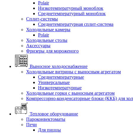
Polair
Низкотемпературный моноблок
Среднетемпературный моноблок
Сплит-системы
Среднетемпературная сплит-система
Холодильные камеры
Polair
Холодильные столы
Аксессуары
Фризеры для мороженого
Выносное холодоснабжение
Холодильные витрины с выносным агрегатом
Среднетемпературные
Универсальные
Низкотемпературные
Холодильные горки с выносным агрегатом
Компрессорно-конденсаторные блоки (ККБ) для хо
Тепловое оборудование
Пароконвектоматы
Печи
Для пиццы