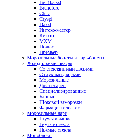
Be Blocks!
Brandford
Chilz
Cryspi
Dazzl
Интеко-мастер
Кифато
МХМ
Полюс
Премьер
Морозильные бонеты и ларь-бонеты
Холодильные шкафы
Со стеклянными дверьми
С глухими дверьми
Морозильные
Для пекарен
Специализированные
Барные
Шоковой заморозки
Фармацевтические
Морозильные лари
Глухая крышка
Гнутые стекла
Прямые стекла
Моноблоки