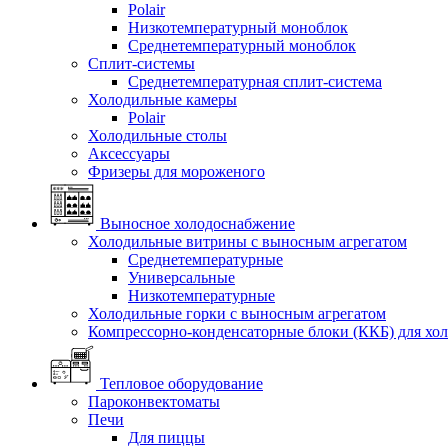
Polair
Низкотемпературный моноблок
Среднетемпературный моноблок
Сплит-системы
Среднетемпературная сплит-система
Холодильные камеры
Polair
Холодильные столы
Аксессуары
Фризеры для мороженого
Выносное холодоснабжение
Холодильные витрины с выносным агрегатом
Среднетемпературные
Универсальные
Низкотемпературные
Холодильные горки с выносным агрегатом
Компрессорно-конденсаторные блоки (ККБ) для хо
Тепловое оборудование
Пароконвектоматы
Печи
Для пиццы