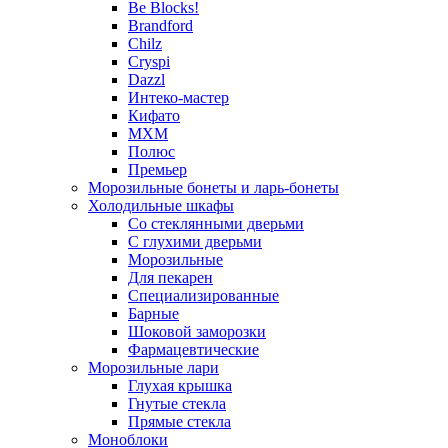
Be Blocks!
Brandford
Chilz
Cryspi
Dazzl
Интеко-мастер
Кифато
МХМ
Полюс
Премьер
Морозильные бонеты и ларь-бонеты
Холодильные шкафы
Со стеклянными дверьми
С глухими дверьми
Морозильные
Для пекарен
Специализированные
Барные
Шоковой заморозки
Фармацевтические
Морозильные лари
Глухая крышка
Гнутые стекла
Прямые стекла
Моноблоки