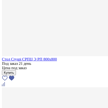
Стол Cryspi СРПЦ Э РП 800х800
Под заказ 21 день
Цена под заказ
Купить