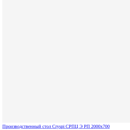
Производственный стол Cryspi СРПЦ Э РП 2000х700