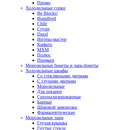
Промо
Холодильные горки
Be Blocks!
Brandford
Chilz
Cryspi
Dazzl
Интеко-мастер
Кифато
МХМ
Полюс
Премьер
Морозильные бонеты и ларь-бонеты
Холодильные шкафы
Со стеклянными дверьми
С глухими дверьми
Морозильные
Для пекарен
Специализированные
Барные
Шоковой заморозки
Фармацевтические
Морозильные лари
Глухая крышка
Гнутые стекла