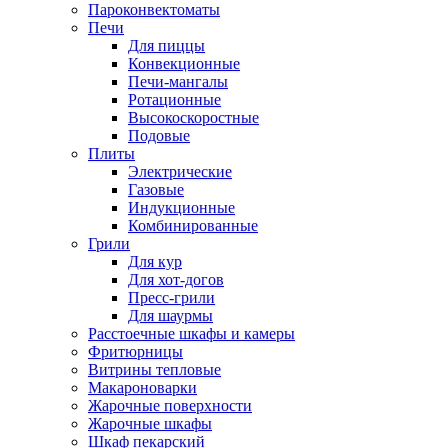
Пароконвектоматы
Печи
Для пиццы
Конвекционные
Печи-мангалы
Ротационные
Высокоскоростные
Подовые
Плиты
Электрические
Газовые
Индукционные
Комбинированные
Грили
Для кур
Для хот-догов
Пресс-грили
Для шаурмы
Расстоечные шкафы и камеры
Фритюрницы
Витрины тепловые
Макароноварки
Жарочные поверхности
Жарочные шкафы
Шкаф пекарский