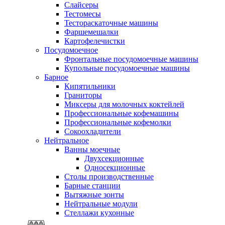
Слайсеры
Тестомесы
Тестораскаточные машины
Фаршемешалки
Картофелечистки
Посудомоечное
Фронтальные посудомоечные машины
Купольные посудомоечные машины
Барное
Кипятильники
Граниторы
Миксеры для молочных коктейлей
Профессиональные кофемашины
Профессиональные кофемолки
Сокоохладители
Нейтральное
Ванны моечные
Двухсекционные
Односекционные
Столы производственные
Барные станции
Вытяжные зонты
Нейтральные модули
Стеллажи кухонные