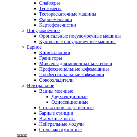
Слайсеры
Тестомесы
Тестораскаточные машины
Фаршемешалки
Картофелечистки
Посудомоечное
Фронтальные посудомоечные машины
Купольные посудомоечные машины
Барное
Кипятильники
Граниторы
Миксеры для молочных коктейлей
Профессиональные кофемашины
Профессиональные кофемолки
Сокоохладители
Нейтральное
Ванны моечные
Двухсекционные
Односекционные
Столы производственные
Барные станции
Вытяжные зонты
Нейтральные модули
Стеллажи кухонные