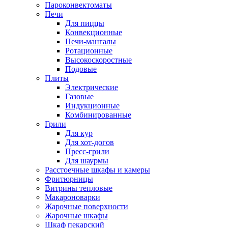
Пароконвектоматы
Печи
Для пиццы
Конвекционные
Печи-мангалы
Ротационные
Высокоскоростные
Подовые
Плиты
Электрические
Газовые
Индукционные
Комбинированные
Грили
Для кур
Для хот-догов
Пресс-грили
Для шаурмы
Расстоечные шкафы и камеры
Фритюрницы
Витрины тепловые
Макароноварки
Жарочные поверхности
Жарочные шкафы
Шкаф пекарский