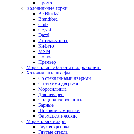
Промо
Холодильные горки
Be Blocks!
Brandford
Chilz
Cryspi
Dazzl
Интеко-мастер
Кифато
МХМ
Полюс
Премьер
Морозильные бонеты и ларь-бонеты
Холодильные шкафы
Со стеклянными дверьми
С глухими дверьми
Морозильные
Для пекарен
Специализированные
Барные
Шоковой заморозки
Фармацевтические
Морозильные лари
Глухая крышка
Гнутые стекла