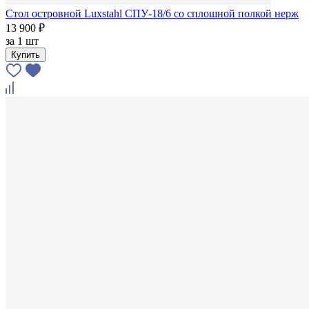
Стол островной Luxstahl СПУ-18/6 со сплошной полкой нерж
13 900 ₽
за
1 шт
Купить