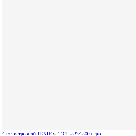
Стол островной ТЕХНО-ТТ СП-833/1800 нерж