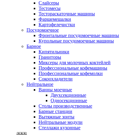
Слайсеры
Тестомесы
Тестораскаточные машины
Фаршемешалки
Картофелечистки
Посудомоечное
Фронтальные посудомоечные машины
Купольные посудомоечные машины
Барное
Кипятильники
Граниторы
Миксеры для молочных коктейлей
Профессиональные кофемашины
Профессиональные кофемолки
Сокоохладители
Нейтральное
Ванны моечные
Двухсекционные
Односекционные
Столы производственные
Барные станции
Вытяжные зонты
Нейтральные модули
Стеллажи кухонные