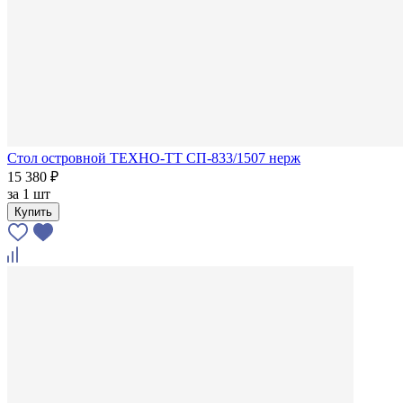
Стол островной ТЕХНО-ТТ СП-833/1507 нерж
15 380 ₽
за
1 шт
Купить