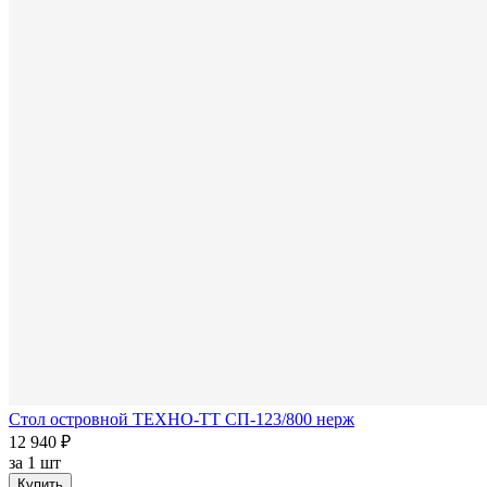
Стол островной ТЕХНО-ТТ СП-123/800 нерж
12 940 ₽
за
1 шт
Купить