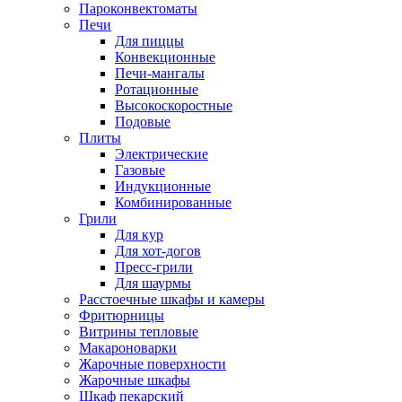
Пароконвектоматы
Печи
Для пиццы
Конвекционные
Печи-мангалы
Ротационные
Высокоскоростные
Подовые
Плиты
Электрические
Газовые
Индукционные
Комбинированные
Грили
Для кур
Для хот-догов
Пресс-грили
Для шаурмы
Расстоечные шкафы и камеры
Фритюрницы
Витрины тепловые
Макароноварки
Жарочные поверхности
Жарочные шкафы
Шкаф пекарский