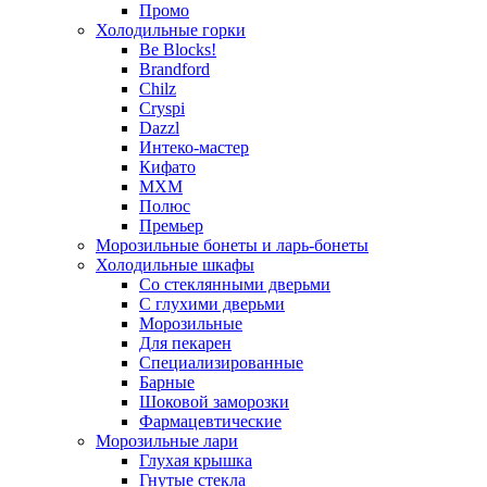
Промо
Холодильные горки
Be Blocks!
Brandford
Chilz
Cryspi
Dazzl
Интеко-мастер
Кифато
МХМ
Полюс
Премьер
Морозильные бонеты и ларь-бонеты
Холодильные шкафы
Со стеклянными дверьми
С глухими дверьми
Морозильные
Для пекарен
Специализированные
Барные
Шоковой заморозки
Фармацевтические
Морозильные лари
Глухая крышка
Гнутые стекла