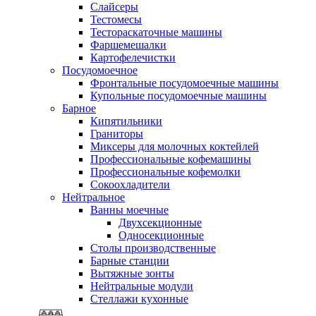
Слайсеры
Тестомесы
Тестораскаточные машины
Фаршемешалки
Картофелечистки
Посудомоечное
Фронтальные посудомоечные машины
Купольные посудомоечные машины
Барное
Кипятильники
Граниторы
Миксеры для молочных коктейлей
Профессиональные кофемашины
Профессиональные кофемолки
Сокоохладители
Нейтральное
Ванны моечные
Двухсекционные
Односекционные
Столы производственные
Барные станции
Вытяжные зонты
Нейтральные модули
Стеллажи кухонные