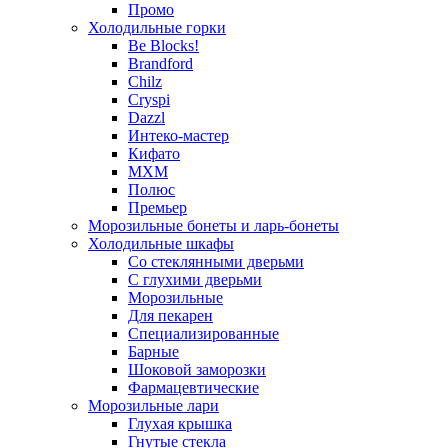
Промо
Холодильные горки
Be Blocks!
Brandford
Chilz
Cryspi
Dazzl
Интеко-мастер
Кифато
МХМ
Полюс
Премьер
Морозильные бонеты и ларь-бонеты
Холодильные шкафы
Со стеклянными дверьми
С глухими дверьми
Морозильные
Для пекарен
Специализированные
Барные
Шоковой заморозки
Фармацевтические
Морозильные лари
Глухая крышка
Гнутые стекла