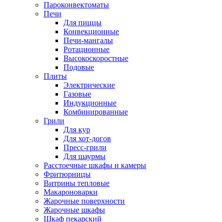
Пароконвектоматы
Печи
Для пиццы
Конвекционные
Печи-мангалы
Ротационные
Высокоскоростные
Подовые
Плиты
Электрические
Газовые
Индукционные
Комбинированные
Грили
Для кур
Для хот-догов
Пресс-грили
Для шаурмы
Расстоечные шкафы и камеры
Фритюрницы
Витрины тепловые
Макароноварки
Жарочные поверхности
Жарочные шкафы
Шкаф пекарский