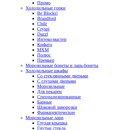
Промо
Холодильные горки
Be Blocks!
Brandford
Chilz
Cryspi
Dazzl
Интеко-мастер
Кифато
МХМ
Полюс
Премьер
Морозильные бонеты и ларь-бонеты
Холодильные шкафы
Со стеклянными дверьми
С глухими дверьми
Морозильные
Для пекарен
Специализированные
Барные
Шоковой заморозки
Фармацевтические
Морозильные лари
Глухая крышка
Гнутые стекла