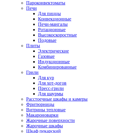
Пароконвектоматы
Печи
Для пиццы
Конвекционные
Печи-мангалы
Ротационные
Высокоскоростные
Подовые
Плиты
Электрические
Газовые
Индукционные
Комбинированные
Грили
Для кур
Для хот-догов
Пресс-грили
Для шаурмы
Расстоечные шкафы и камеры
Фритюрницы
Витрины тепловые
Макароноварки
Жарочные поверхности
Жарочные шкафы
Шкаф пекарский