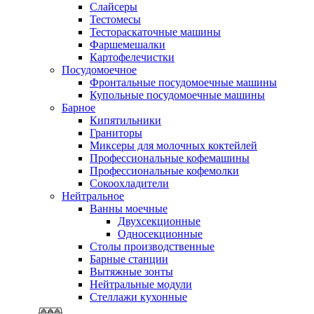
Слайсеры
Тестомесы
Тестораскаточные машины
Фаршемешалки
Картофелечистки
Посудомоечное
Фронтальные посудомоечные машины
Купольные посудомоечные машины
Барное
Кипятильники
Граниторы
Миксеры для молочных коктейлей
Профессиональные кофемашины
Профессиональные кофемолки
Сокоохладители
Нейтральное
Ванны моечные
Двухсекционные
Односекционные
Столы производственные
Барные станции
Вытяжные зонты
Нейтральные модули
Стеллажи кухонные