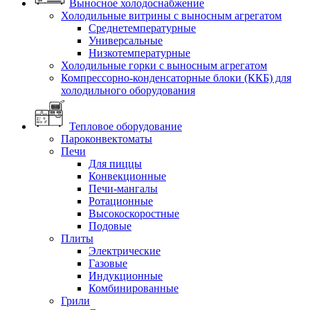
Выносное холодоснабжение
Холодильные витрины с выносным агрегатом
Среднетемпературные
Универсальные
Низкотемпературные
Холодильные горки с выносным агрегатом
Компрессорно-конденсаторные блоки (ККБ) для
холодильного оборудования
Тепловое оборудование
Пароконвектоматы
Печи
Для пиццы
Конвекционные
Печи-мангалы
Ротационные
Высокоскоростные
Подовые
Плиты
Электрические
Газовые
Индукционные
Комбинированные
Грили