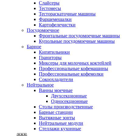
Слайсеры
Тестомесы
Тестораскаточные машины
Фаршемешалки
Картофелечистки
Посудомоечное
Фронтальные посудомоечные машины
Купольные посудомоечные машины
Барное
Кипятильники
Граниторы
Миксеры для молочных коктейлей
Профессиональные кофемашины
Профессиональные кофемолки
Сокоохладители
Нейтральное
Ванны моечные
Двухсекционные
Односекционные
Столы производственные
Барные станции
Вытяжные зонты
Нейтральные модули
Стеллажи кухонные