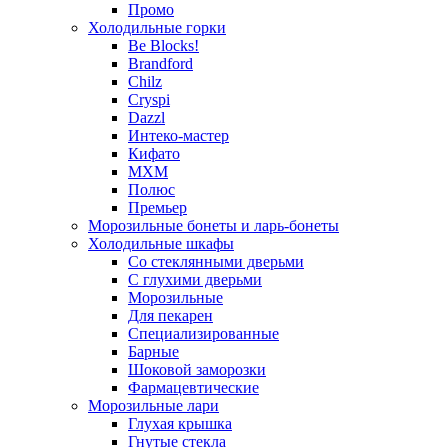
Промо
Холодильные горки
Be Blocks!
Brandford
Chilz
Cryspi
Dazzl
Интеко-мастер
Кифато
МХМ
Полюс
Премьер
Морозильные бонеты и ларь-бонеты
Холодильные шкафы
Со стеклянными дверьми
С глухими дверьми
Морозильные
Для пекарен
Специализированные
Барные
Шоковой заморозки
Фармацевтические
Морозильные лари
Глухая крышка
Гнутые стекла