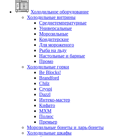
Холодильное оборудование
Холодильные витрины
Среднетемпературные
Универсальные
Морозильные
Кондитерские
Для мороженого
Рыба на льду
Настольные и барные
Промо
Холодильные горки
Be Blocks!
Brandford
Chilz
Cryspi
Dazzl
Интеко-мастер
Кифато
МХМ
Полюс
Премьер
Морозильные бонеты и ларь-бонеты
Холодильные шкафы