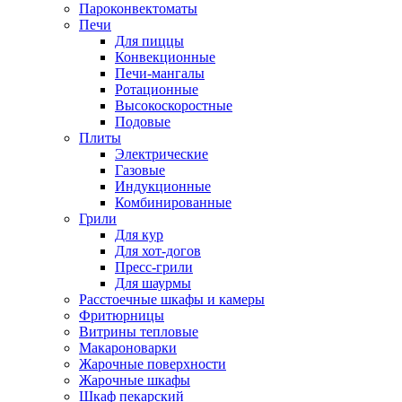
Пароконвектоматы
Печи
Для пиццы
Конвекционные
Печи-мангалы
Ротационные
Высокоскоростные
Подовые
Плиты
Электрические
Газовые
Индукционные
Комбинированные
Грили
Для кур
Для хот-догов
Пресс-грили
Для шаурмы
Расстоечные шкафы и камеры
Фритюрницы
Витрины тепловые
Макароноварки
Жарочные поверхности
Жарочные шкафы
Шкаф пекарский