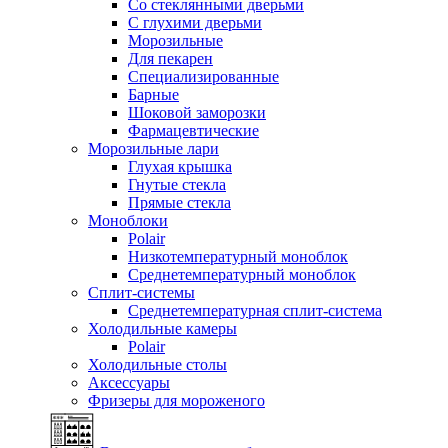
Со стеклянными дверьми
С глухими дверьми
Морозильные
Для пекарен
Специализированные
Барные
Шоковой заморозки
Фармацевтические
Морозильные лари
Глухая крышка
Гнутые стекла
Прямые стекла
Моноблоки
Polair
Низкотемпературный моноблок
Среднетемпературный моноблок
Сплит-системы
Среднетемпературная сплит-система
Холодильные камеры
Polair
Холодильные столы
Аксессуары
Фризеры для мороженого