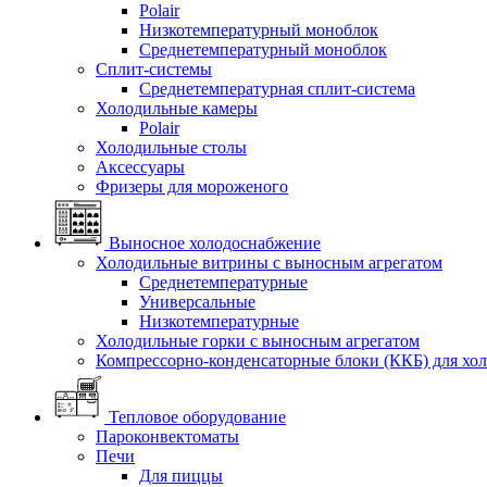
Polair
Низкотемпературный моноблок
Среднетемпературный моноблок
Сплит-системы
Среднетемпературная сплит-система
Холодильные камеры
Polair
Холодильные столы
Аксессуары
Фризеры для мороженого
Выносное холодоснабжение
Холодильные витрины с выносным агрегатом
Среднетемпературные
Универсальные
Низкотемпературные
Холодильные горки с выносным агрегатом
Компрессорно-конденсаторные блоки (ККБ) для хо
Тепловое оборудование
Пароконвектоматы
Печи
Для пиццы