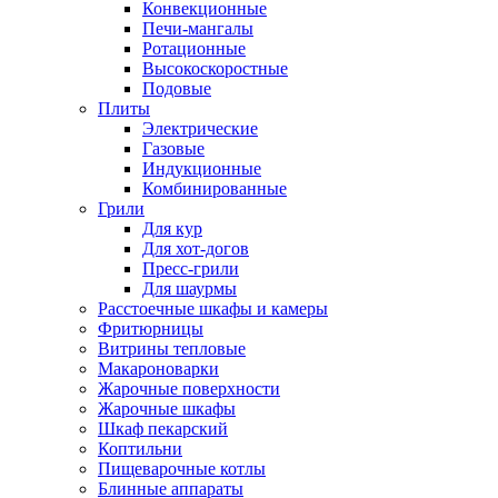
Конвекционные
Печи-мангалы
Ротационные
Высокоскоростные
Подовые
Плиты
Электрические
Газовые
Индукционные
Комбинированные
Грили
Для кур
Для хот-догов
Пресс-грили
Для шаурмы
Расстоечные шкафы и камеры
Фритюрницы
Витрины тепловые
Макароноварки
Жарочные поверхности
Жарочные шкафы
Шкаф пекарский
Коптильни
Пищеварочные котлы
Блинные аппараты