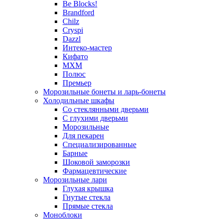
Be Blocks!
Brandford
Chilz
Cryspi
Dazzl
Интеко-мастер
Кифато
МХМ
Полюс
Премьер
Морозильные бонеты и ларь-бонеты
Холодильные шкафы
Со стеклянными дверьми
С глухими дверьми
Морозильные
Для пекарен
Специализированные
Барные
Шоковой заморозки
Фармацевтические
Морозильные лари
Глухая крышка
Гнутые стекла
Прямые стекла
Моноблоки