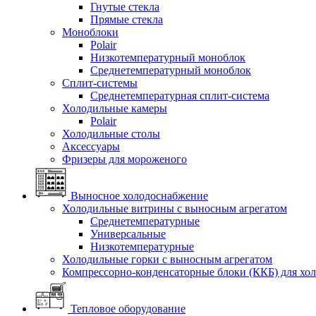
Гнутые стекла
Прямые стекла
Моноблоки
Polair
Низкотемпературный моноблок
Среднетемпературный моноблок
Сплит-системы
Среднетемпературная сплит-система
Холодильные камеры
Polair
Холодильные столы
Аксессуары
Фризеры для мороженого
Выносное холодоснабжение
Холодильные витрины с выносным агрегатом
Среднетемпературные
Универсальные
Низкотемпературные
Холодильные горки с выносным агрегатом
Компрессорно-конденсаторные блоки (ККБ) для хо
Тепловое оборудование