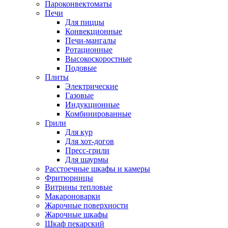
Пароконвектоматы
Печи
Для пиццы
Конвекционные
Печи-мангалы
Ротационные
Высокоскоростные
Подовые
Плиты
Электрические
Газовые
Индукционные
Комбинированные
Грили
Для кур
Для хот-догов
Пресс-грили
Для шаурмы
Расстоечные шкафы и камеры
Фритюрницы
Витрины тепловые
Макароноварки
Жарочные поверхности
Жарочные шкафы
Шкаф пекарский