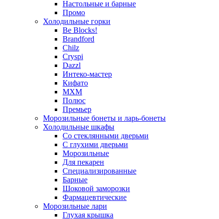
Настольные и барные
Промо
Холодильные горки
Be Blocks!
Brandford
Chilz
Cryspi
Dazzl
Интеко-мастер
Кифато
МХМ
Полюс
Премьер
Морозильные бонеты и ларь-бонеты
Холодильные шкафы
Со стеклянными дверьми
С глухими дверьми
Морозильные
Для пекарен
Специализированные
Барные
Шоковой заморозки
Фармацевтические
Морозильные лари
Глухая крышка