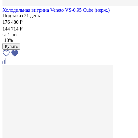
Холодильная витрина Veneto VS-0,95 Cube (нерж.)
Под заказ 21 день
176 480 ₽
144 714 ₽
за
1 шт
-18%
Купить