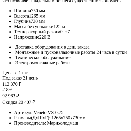
что позволяет владельцам бизнеса существенно экономить.
Ширина
750 мм
Высота
1265 мм
Глубина
730 мм
Масса без упаковки
125 кг
Температурный режим
0..+7
Напряжение
220 В
Доставка оборудования в день заказа
Монтажные и пусконаладочные работы 24 часа в сутки
Техническое обслуживание
Электромонтажные работы
Цена за 1 шт
Под заказ 21 день
113 370 ₽
-18%
92 963 ₽
Скидка 20 407 ₽
Артикул:
Veneto VS-0,75
Размеры(ДхШхГ):
1265x750x730мм
Производитель:
Марихолодмаш