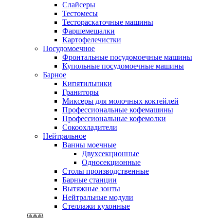
Слайсеры
Тестомесы
Тестораскаточные машины
Фаршемешалки
Картофелечистки
Посудомоечное
Фронтальные посудомоечные машины
Купольные посудомоечные машины
Барное
Кипятильники
Граниторы
Миксеры для молочных коктейлей
Профессиональные кофемашины
Профессиональные кофемолки
Сокоохладители
Нейтральное
Ванны моечные
Двухсекционные
Односекционные
Столы производственные
Барные станции
Вытяжные зонты
Нейтральные модули
Стеллажи кухонные