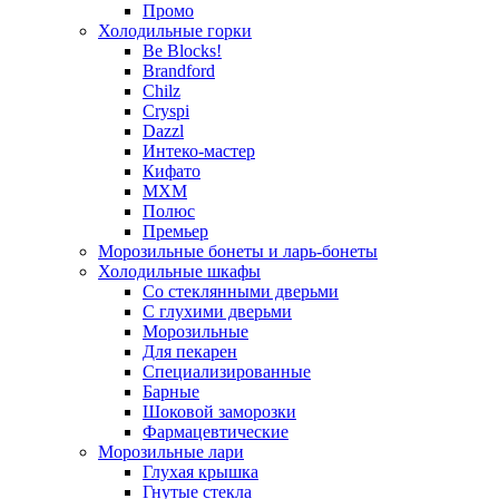
Промо
Холодильные горки
Be Blocks!
Brandford
Chilz
Cryspi
Dazzl
Интеко-мастер
Кифато
МХМ
Полюс
Премьер
Морозильные бонеты и ларь-бонеты
Холодильные шкафы
Со стеклянными дверьми
С глухими дверьми
Морозильные
Для пекарен
Специализированные
Барные
Шоковой заморозки
Фармацевтические
Морозильные лари
Глухая крышка
Гнутые стекла