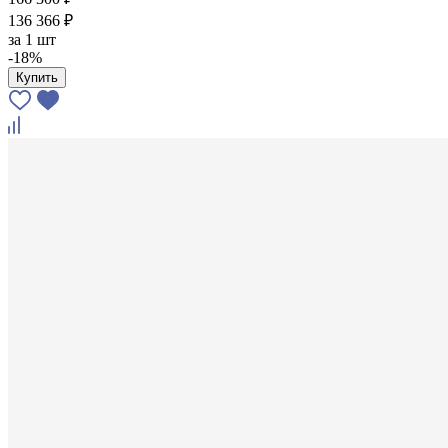
136 366 ₽
за
1 шт
-18%
Купить