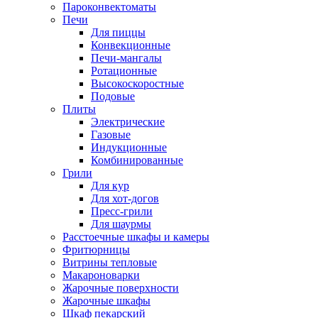
Пароконвектоматы
Печи
Для пиццы
Конвекционные
Печи-мангалы
Ротационные
Высокоскоростные
Подовые
Плиты
Электрические
Газовые
Индукционные
Комбинированные
Грили
Для кур
Для хот-догов
Пресс-грили
Для шаурмы
Расстоечные шкафы и камеры
Фритюрницы
Витрины тепловые
Макароноварки
Жарочные поверхности
Жарочные шкафы
Шкаф пекарский