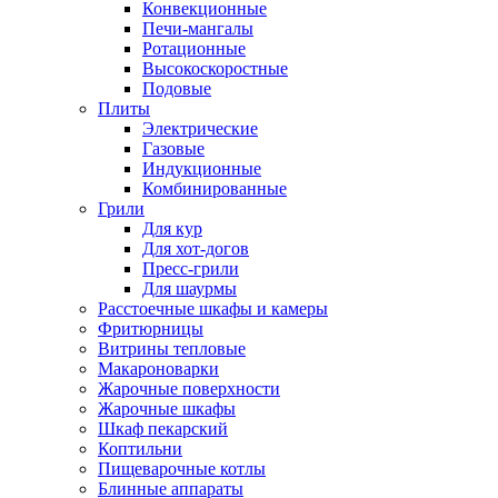
Конвекционные
Печи-мангалы
Ротационные
Высокоскоростные
Подовые
Плиты
Электрические
Газовые
Индукционные
Комбинированные
Грили
Для кур
Для хот-догов
Пресс-грили
Для шаурмы
Расстоечные шкафы и камеры
Фритюрницы
Витрины тепловые
Макароноварки
Жарочные поверхности
Жарочные шкафы
Шкаф пекарский
Коптильни
Пищеварочные котлы
Блинные аппараты