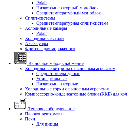
Polair
Низкотемпературный моноблок
Среднетемпературный моноблок
Сплит-системы
Среднетемпературная сплит-система
Холодильные камеры
Polair
Холодильные столы
Аксессуары
Фризеры для мороженого
Выносное холодоснабжение
Холодильные витрины с выносным агрегатом
Среднетемпературные
Универсальные
Низкотемпературные
Холодильные горки с выносным агрегатом
Компрессорно-конденсаторные блоки (ККБ) для хо
Тепловое оборудование
Пароконвектоматы
Печи
Для пиццы