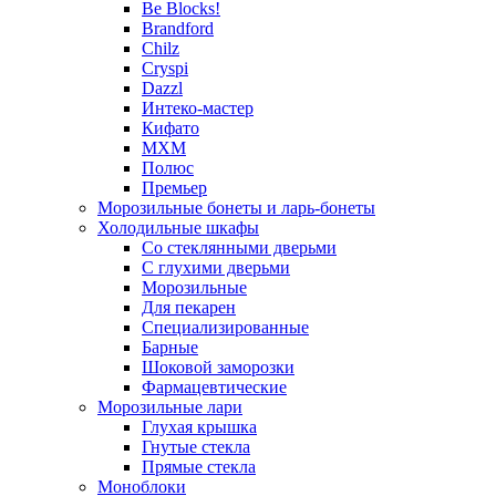
Be Blocks!
Brandford
Chilz
Cryspi
Dazzl
Интеко-мастер
Кифато
МХМ
Полюс
Премьер
Морозильные бонеты и ларь-бонеты
Холодильные шкафы
Со стеклянными дверьми
С глухими дверьми
Морозильные
Для пекарен
Специализированные
Барные
Шоковой заморозки
Фармацевтические
Морозильные лари
Глухая крышка
Гнутые стекла
Прямые стекла
Моноблоки