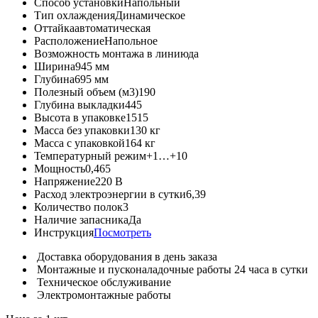
Способ установки
Напольный
Тип охлаждения
Динамическое
Оттайка
автоматическая
Расположение
Напольное
Возможность монтажа в линию
да
Ширина
945 мм
Глубина
695 мм
Полезный объем (м3)
190
Глубина выкладки
445
Высота в упаковке
1515
Масса без упаковки
130 кг
Масса с упаковкой
164 кг
Температурный режим
+1…+10
Мощность
0,465
Напряжение
220 В
Расход электроэнергии в сутки
6,39
Количество полок
3
Наличие запасника
Да
Инструкция
Посмотреть
Доставка оборудования в день заказа
Монтажные и пусконаладочные работы 24 часа в сутки
Техническое обслуживание
Электромонтажные работы