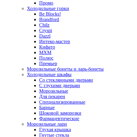
Промо
Холодильные горки
Be Blocks!
Brandford
Chilz
Cryspi
Dazzl
Интеко-мастер
Кифато
МХМ
Полюс
Премьер
Морозильные бонеты и ларь-бонеты
Холодильные шкафы
Со стеклянными дверьми
С глухими дверьми
Морозильные
Для пекарен
Специализированные
Барные
Шоковой заморозки
Фармацевтические
Морозильные лари
Глухая крышка
Гнутые стекла