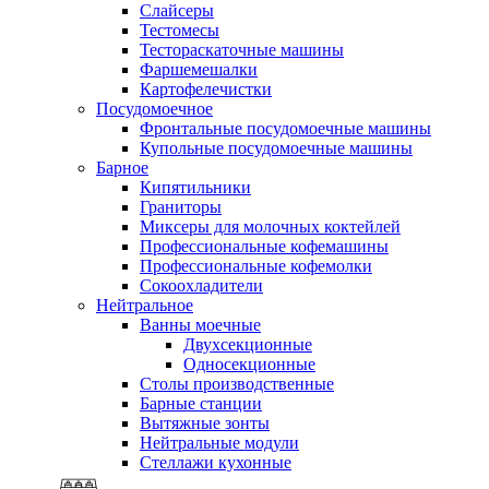
Слайсеры
Тестомесы
Тестораскаточные машины
Фаршемешалки
Картофелечистки
Посудомоечное
Фронтальные посудомоечные машины
Купольные посудомоечные машины
Барное
Кипятильники
Граниторы
Миксеры для молочных коктейлей
Профессиональные кофемашины
Профессиональные кофемолки
Сокоохладители
Нейтральное
Ванны моечные
Двухсекционные
Односекционные
Столы производственные
Барные станции
Вытяжные зонты
Нейтральные модули
Стеллажи кухонные