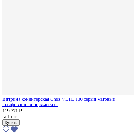
Витрина кондитерская Chilz VETE 130 серый матовый
шлифованный нержавейка
119 771 ₽
за
1 шт
Купить