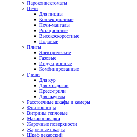
Пароконвектоматы
Печи
Для пиццы
Конвекционные
Печи-мангалы
Ротационные
Высокоскоростные
Подовые
Плиты
Электрические
Газовые
Индукционные
Комбинированные
Грили
Для кур
Для хот-догов
Пресс-грили
Для шаурмы
Расстоечные шкафы и камеры
Фритюрницы
Витрины тепловые
Макароноварки
Жарочные поверхности
Жарочные шкафы
Шкаф пекарский