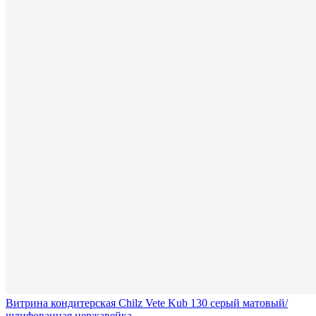
Витрина кондитерская Chilz Vete Kub 130 серый матовый/
шлифованная нержавейка