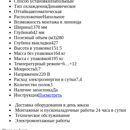
Способ установки
Напольный
Тип охлаждения
Динамическое
Оттайка
автоматическая
Расположение
Напольное
Возможность монтажа в линию
да
Ширина
1370 мм
Глубина
642 мм
Полезный объем (м3)
280
Глубина выкладки
427
Высота в упаковке
151.5
Масса без упаковки
164 кг
Масса с упаковкой
195 кг
Температурный режим
+6…+12
Мощность
0,7
Напряжение
220 В
Расход электроэнергии в сутки
7,4
Количество полок
3
Наличие запасника
Да
Инструкция
Посмотреть
Доставка оборудования в день заказа
Монтажные и пусконаладочные работы 24 часа в сутки
Техническое обслуживание
Электромонтажные работы