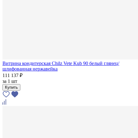
Витрина кондитерская Chilz Vete Kub 90 белый глянец/
шлифованная нержавейка
111 137 ₽
за
1 шт
Купить