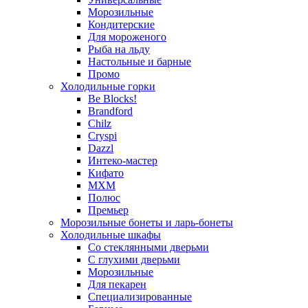
Морозильные
Кондитерские
Для мороженого
Рыба на льду
Настольные и барные
Промо
Холодильные горки
Be Blocks!
Brandford
Chilz
Cryspi
Dazzl
Интеко-мастер
Кифато
МХМ
Полюс
Премьер
Морозильные бонеты и ларь-бонеты
Холодильные шкафы
Со стеклянными дверьми
С глухими дверьми
Морозильные
Для пекарен
Специализированные