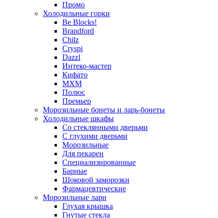
Промо
Холодильные горки
Be Blocks!
Brandford
Chilz
Cryspi
Dazzl
Интеко-мастер
Кифато
МХМ
Полюс
Премьер
Морозильные бонеты и ларь-бонеты
Холодильные шкафы
Со стеклянными дверьми
С глухими дверьми
Морозильные
Для пекарен
Специализированные
Барные
Шоковой заморозки
Фармацевтические
Морозильные лари
Глухая крышка
Гнутые стекла