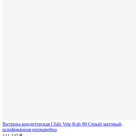
Витрина кондитерская Chilz Vete Kub 90 Серый матовый,
шлифованная нержавейка
111 137 ₽