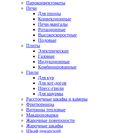
Пароконвектоматы
Печи
Для пиццы
Конвекционные
Печи-мангалы
Ротационные
Высокоскоростные
Подовые
Плиты
Электрические
Газовые
Индукционные
Комбинированные
Грили
Для кур
Для хот-догов
Пресс-грили
Для шаурмы
Расстоечные шкафы и камеры
Фритюрницы
Витрины тепловые
Макароноварки
Жарочные поверхности
Жарочные шкафы
Шкаф пекарский