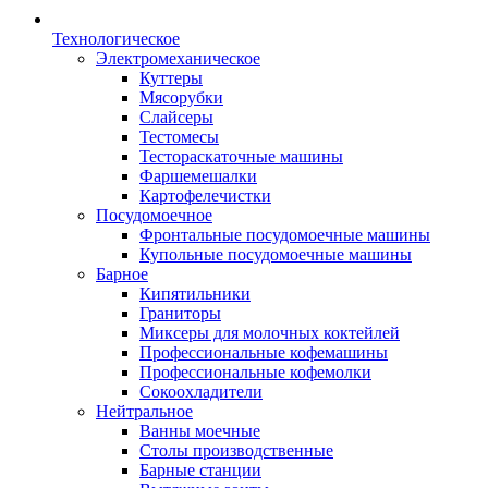
Технологическое
Электромеханическое
Куттеры
Мясорубки
Слайсеры
Тестомесы
Тестораскаточные машины
Фаршемешалки
Картофелечистки
Посудомоечное
Фронтальные посудомоечные машины
Купольные посудомоечные машины
Барное
Кипятильники
Граниторы
Миксеры для молочных коктейлей
Профессиональные кофемашины
Профессиональные кофемолки
Сокоохладители
Нейтральное
Ванны моечные
Столы производственные
Барные станции