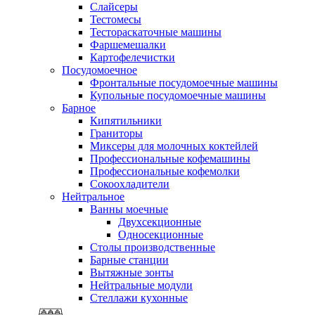
Слайсеры
Тестомесы
Тестораскаточные машины
Фаршемешалки
Картофелечистки
Посудомоечное
Фронтальные посудомоечные машины
Купольные посудомоечные машины
Барное
Кипятильники
Граниторы
Миксеры для молочных коктейлей
Профессиональные кофемашины
Профессиональные кофемолки
Сокоохладители
Нейтральное
Ванны моечные
Двухсекционные
Односекционные
Столы производственные
Барные станции
Вытяжные зонты
Нейтральные модули
Стеллажи кухонные