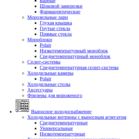
Барные
Шоковой заморозки
Фармацевтические
Морозильные лари
Глухая крышка
Гнутые стекла
Прямые стекла
Моноблоки
Polair
Низкотемпературный моноблок
Среднетемпературный моноблок
Сплит-системы
Среднетемпературная сплит-система
Холодильные камеры
Polair
Холодильные столы
Аксессуары
Фризеры для мороженого
Выносное холодоснабжение
Холодильные витрины с выносным агрегатом
Среднетемпературные
Универсальные
Низкотемпературные