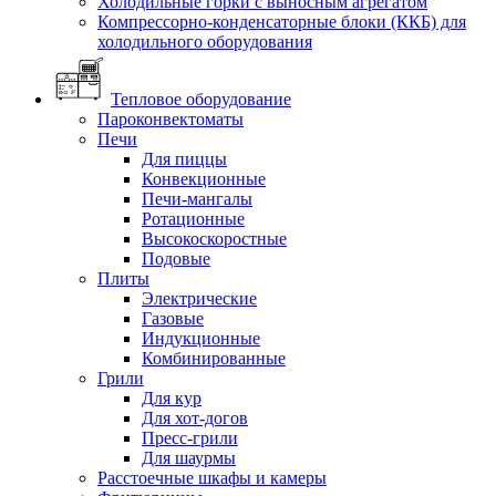
Холодильные горки с выносным агрегатом
Компрессорно-конденсаторные блоки (ККБ) для
холодильного оборудования
Тепловое оборудование
Пароконвектоматы
Печи
Для пиццы
Конвекционные
Печи-мангалы
Ротационные
Высокоскоростные
Подовые
Плиты
Электрические
Газовые
Индукционные
Комбинированные
Грили
Для кур
Для хот-догов
Пресс-грили
Для шаурмы
Расстоечные шкафы и камеры