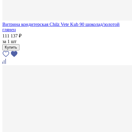
Витрина кондитерская Chilz Vete Kub 90 шоколад/золотой
глянец
111 137 ₽
за
1 шт
Купить