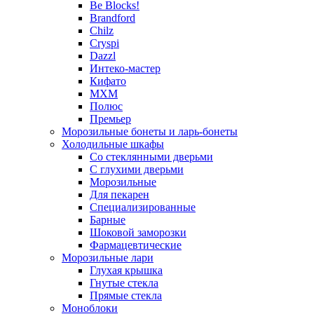
Be Blocks!
Brandford
Chilz
Cryspi
Dazzl
Интеко-мастер
Кифато
МХМ
Полюс
Премьер
Морозильные бонеты и ларь-бонеты
Холодильные шкафы
Со стеклянными дверьми
С глухими дверьми
Морозильные
Для пекарен
Специализированные
Барные
Шоковой заморозки
Фармацевтические
Морозильные лари
Глухая крышка
Гнутые стекла
Прямые стекла
Моноблоки