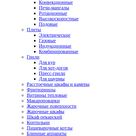
Конвекционные
Печи-мангалы
Ротационные
Высокоскоростные
Подовые
Плиты
Электрические
Газовые
Индукционные
Комбинированные
Грили
Для кур
Для хот-догов
Пресс-грили
Для шаурмы
Расстоечные шкафы и камеры
Фритюрницы
Витрины тепловые
Макароноварки
Жарочные поверхности
Жарочные шкафы
Шкаф пекарский
Коптильни
Пищеварочные котлы
Блинные аппараты