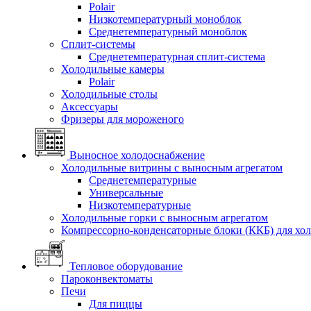
Polair
Низкотемпературный моноблок
Среднетемпературный моноблок
Сплит-системы
Среднетемпературная сплит-система
Холодильные камеры
Polair
Холодильные столы
Аксессуары
Фризеры для мороженого
Выносное холодоснабжение
Холодильные витрины с выносным агрегатом
Среднетемпературные
Универсальные
Низкотемпературные
Холодильные горки с выносным агрегатом
Компрессорно-конденсаторные блоки (ККБ) для хо
Тепловое оборудование
Пароконвектоматы
Печи
Для пиццы