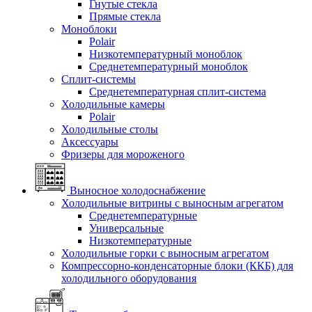
Гнутые стекла
Прямые стекла
Моноблоки
Polair
Низкотемпературный моноблок
Среднетемпературный моноблок
Сплит-системы
Среднетемпературная сплит-система
Холодильные камеры
Polair
Холодильные столы
Аксессуары
Фризеры для мороженого
Выносное холодоснабжение
Холодильные витрины с выносным агрегатом
Среднетемпературные
Универсальные
Низкотемпературные
Холодильные горки с выносным агрегатом
Компрессорно-конденсаторные блоки (ККБ) для
холодильного оборудования