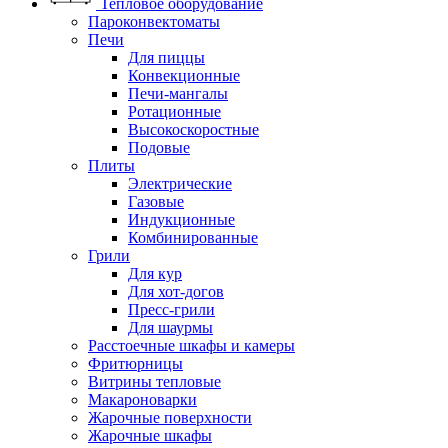
Тепловое оборудование
Пароконвектоматы
Печи
Для пиццы
Конвекционные
Печи-мангалы
Ротационные
Высокоскоростные
Подовые
Плиты
Электрические
Газовые
Индукционные
Комбинированные
Грили
Для кур
Для хот-догов
Пресс-грили
Для шаурмы
Расстоечные шкафы и камеры
Фритюрницы
Витрины тепловые
Макароноварки
Жарочные поверхности
Жарочные шкафы