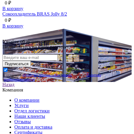
0 ₽
В корзину
Сокоохладитель BRAS Jolly 8/2
0 ₽
В корзину
Узнайте об акциях первыми!
Подпишитесь на нашу рассылку.
Подписаться
Согласен на
обработку персональных данных
согласно
Политике
конфиденциальности
.
Назад
Компания
О компании
Услуги
Отдел логистики
Наши клиенты
Отзывы
Оплата и доставка
Сертификаты