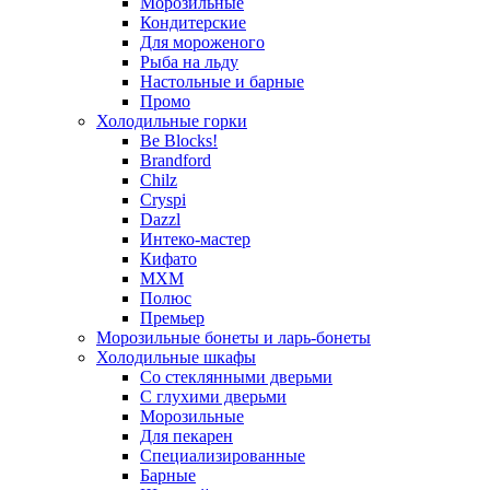
Морозильные
Кондитерские
Для мороженого
Рыба на льду
Настольные и барные
Промо
Холодильные горки
Be Blocks!
Brandford
Chilz
Cryspi
Dazzl
Интеко-мастер
Кифато
МХМ
Полюс
Премьер
Морозильные бонеты и ларь-бонеты
Холодильные шкафы
Со стеклянными дверьми
С глухими дверьми
Морозильные
Для пекарен
Специализированные
Барные