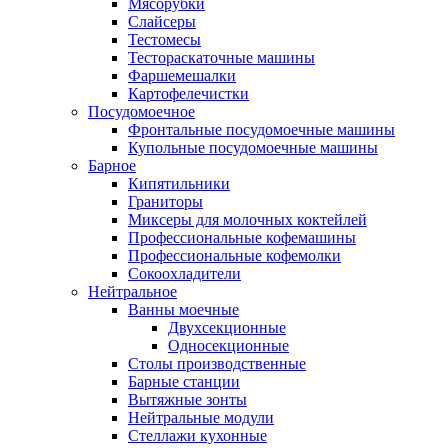
Мясорубки
Слайсеры
Тестомесы
Тестораскаточные машины
Фаршемешалки
Картофелечистки
Посудомоечное
Фронтальные посудомоечные машины
Купольные посудомоечные машины
Барное
Кипятильники
Граниторы
Миксеры для молочных коктейлей
Профессиональные кофемашины
Профессиональные кофемолки
Сокоохладители
Нейтральное
Ванны моечные
Двухсекционные
Односекционные
Столы производственные
Барные станции
Вытяжные зонты
Нейтральные модули
Стеллажи кухонные