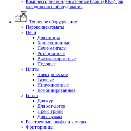
Компрессорно-конденсаторные блоки (ККБ) для
холодильного оборудования
Тепловое оборудование
Пароконвектоматы
Печи
Для пиццы
Конвекционные
Печи-мангалы
Ротационные
Высокоскоростные
Подовые
Плиты
Электрические
Газовые
Индукционные
Комбинированные
Грили
Для кур
Для хот-догов
Пресс-грили
Для шаурмы
Расстоечные шкафы и камеры
Фритюрницы