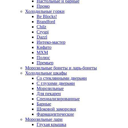
Настольные и барные
Промо
Холодильные горки
Be Blocks!
Brandford
Chilz
Cryspi
Dazzl
Интеко-мастер
Кифато
МХМ
Полюс
Премьер
Морозильные бонеты и ларь-бонеты
Холодильные шкафы
Со стеклянными дверьми
С глухими дверьми
Морозильные
Для пекарен
Специализированные
Барные
Шоковой заморозки
Фармацевтические
Морозильные лари
Глухая крышка