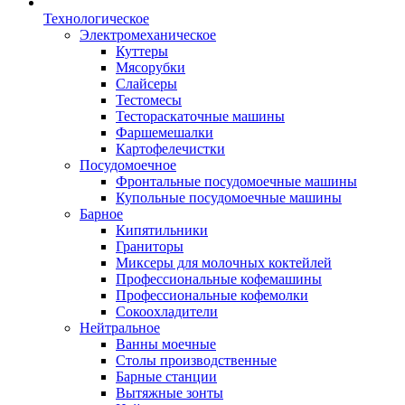
Технологическое
Электромеханическое
Куттеры
Мясорубки
Слайсеры
Тестомесы
Тестораскаточные машины
Фаршемешалки
Картофелечистки
Посудомоечное
Фронтальные посудомоечные машины
Купольные посудомоечные машины
Барное
Кипятильники
Граниторы
Миксеры для молочных коктейлей
Профессиональные кофемашины
Профессиональные кофемолки
Сокоохладители
Нейтральное
Ванны моечные
Столы производственные
Барные станции
Вытяжные зонты