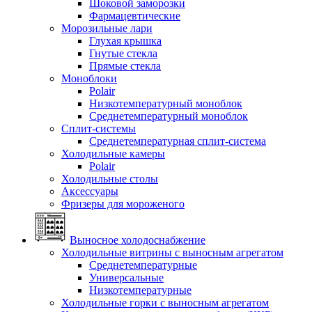
Шоковой заморозки
Фармацевтические
Морозильные лари
Глухая крышка
Гнутые стекла
Прямые стекла
Моноблоки
Polair
Низкотемпературный моноблок
Среднетемпературный моноблок
Сплит-системы
Среднетемпературная сплит-система
Холодильные камеры
Polair
Холодильные столы
Аксессуары
Фризеры для мороженого
Выносное холодоснабжение
Холодильные витрины с выносным агрегатом
Среднетемпературные
Универсальные
Низкотемпературные
Холодильные горки с выносным агрегатом