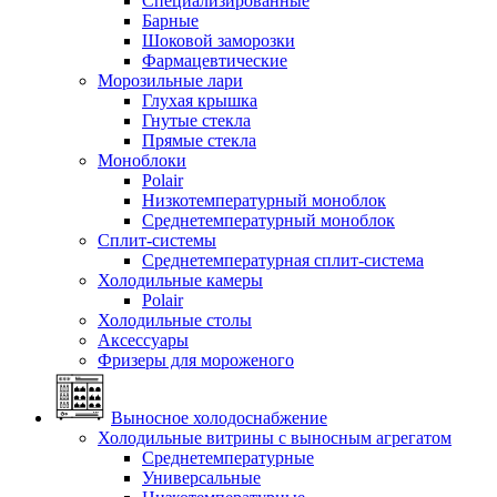
Специализированные
Барные
Шоковой заморозки
Фармацевтические
Морозильные лари
Глухая крышка
Гнутые стекла
Прямые стекла
Моноблоки
Polair
Низкотемпературный моноблок
Среднетемпературный моноблок
Сплит-системы
Среднетемпературная сплит-система
Холодильные камеры
Polair
Холодильные столы
Аксессуары
Фризеры для мороженого
Выносное холодоснабжение
Холодильные витрины с выносным агрегатом
Среднетемпературные
Универсальные