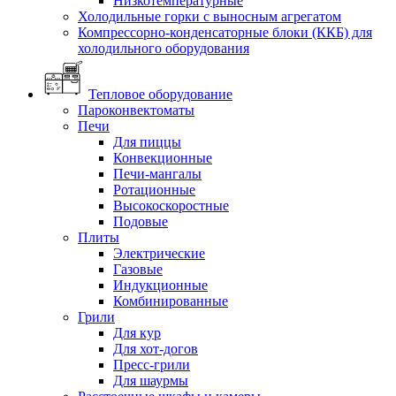
Низкотемпературные
Холодильные горки с выносным агрегатом
Компрессорно-конденсаторные блоки (ККБ) для
холодильного оборудования
Тепловое оборудование
Пароконвектоматы
Печи
Для пиццы
Конвекционные
Печи-мангалы
Ротационные
Высокоскоростные
Подовые
Плиты
Электрические
Газовые
Индукционные
Комбинированные
Грили
Для кур
Для хот-догов
Пресс-грили
Для шаурмы