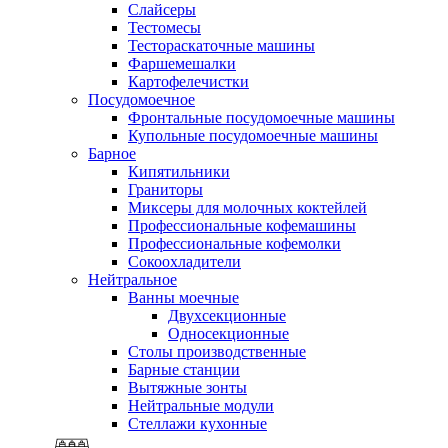
Слайсеры
Тестомесы
Тестораскаточные машины
Фаршемешалки
Картофелечистки
Посудомоечное
Фронтальные посудомоечные машины
Купольные посудомоечные машины
Барное
Кипятильники
Граниторы
Миксеры для молочных коктейлей
Профессиональные кофемашины
Профессиональные кофемолки
Сокоохладители
Нейтральное
Ванны моечные
Двухсекционные
Односекционные
Столы производственные
Барные станции
Вытяжные зонты
Нейтральные модули
Стеллажи кухонные