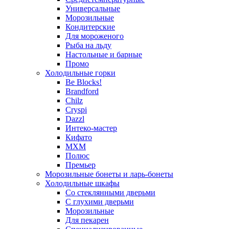
Универсальные
Морозильные
Кондитерские
Для мороженого
Рыба на льду
Настольные и барные
Промо
Холодильные горки
Be Blocks!
Brandford
Chilz
Cryspi
Dazzl
Интеко-мастер
Кифато
МХМ
Полюс
Премьер
Морозильные бонеты и ларь-бонеты
Холодильные шкафы
Со стеклянными дверьми
С глухими дверьми
Морозильные
Для пекарен