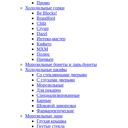
Промо
Холодильные горки
Be Blocks!
Brandford
Chilz
Cryspi
Dazzl
Интеко-мастер
Кифато
МХМ
Полюс
Премьер
Морозильные бонеты и ларь-бонеты
Холодильные шкафы
Со стеклянными дверьми
С глухими дверьми
Морозильные
Для пекарен
Специализированные
Барные
Шоковой заморозки
Фармацевтические
Морозильные лари
Глухая крышка
Гнутые стекла