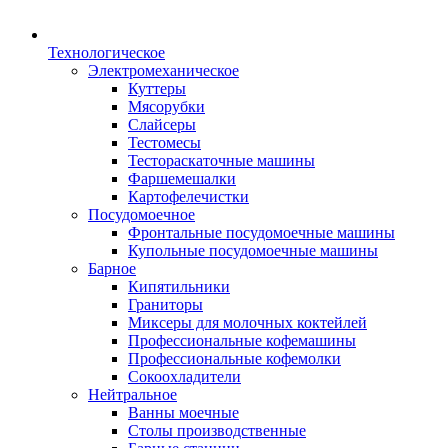
Технологическое
Электромеханическое
Куттеры
Мясорубки
Слайсеры
Тестомесы
Тестораскаточные машины
Фаршемешалки
Картофелечистки
Посудомоечное
Фронтальные посудомоечные машины
Купольные посудомоечные машины
Барное
Кипятильники
Граниторы
Миксеры для молочных коктейлей
Профессиональные кофемашины
Профессиональные кофемолки
Сокоохладители
Нейтральное
Ванны моечные
Столы производственные