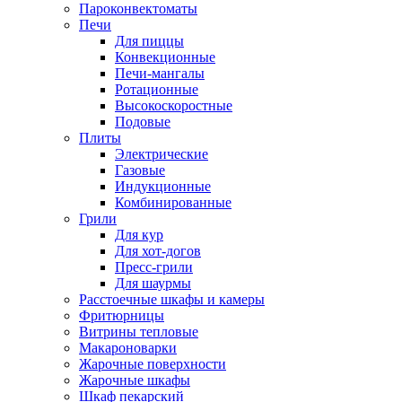
Пароконвектоматы
Печи
Для пиццы
Конвекционные
Печи-мангалы
Ротационные
Высокоскоростные
Подовые
Плиты
Электрические
Газовые
Индукционные
Комбинированные
Грили
Для кур
Для хот-догов
Пресс-грили
Для шаурмы
Расстоечные шкафы и камеры
Фритюрницы
Витрины тепловые
Макароноварки
Жарочные поверхности
Жарочные шкафы
Шкаф пекарский