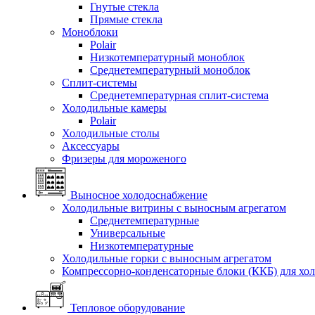
Гнутые стекла
Прямые стекла
Моноблоки
Polair
Низкотемпературный моноблок
Среднетемпературный моноблок
Сплит-системы
Среднетемпературная сплит-система
Холодильные камеры
Polair
Холодильные столы
Аксессуары
Фризеры для мороженого
Выносное холодоснабжение
Холодильные витрины с выносным агрегатом
Среднетемпературные
Универсальные
Низкотемпературные
Холодильные горки с выносным агрегатом
Компрессорно-конденсаторные блоки (ККБ) для хо
Тепловое оборудование