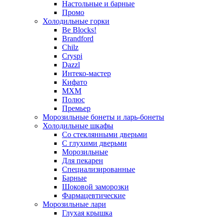
Настольные и барные
Промо
Холодильные горки
Be Blocks!
Brandford
Chilz
Cryspi
Dazzl
Интеко-мастер
Кифато
МХМ
Полюс
Премьер
Морозильные бонеты и ларь-бонеты
Холодильные шкафы
Со стеклянными дверьми
С глухими дверьми
Морозильные
Для пекарен
Специализированные
Барные
Шоковой заморозки
Фармацевтические
Морозильные лари
Глухая крышка