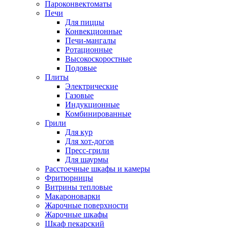
Пароконвектоматы
Печи
Для пиццы
Конвекционные
Печи-мангалы
Ротационные
Высокоскоростные
Подовые
Плиты
Электрические
Газовые
Индукционные
Комбинированные
Грили
Для кур
Для хот-догов
Пресс-грили
Для шаурмы
Расстоечные шкафы и камеры
Фритюрницы
Витрины тепловые
Макароноварки
Жарочные поверхности
Жарочные шкафы
Шкаф пекарский