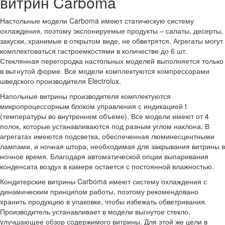
витрин Carboma
Настольные модели Carboma имеют статическую систему
охлаждения, поэтому экспонируемые продукты – салаты, десерты,
закуски, хранимые в открытом виде, не обветрятся. Агрегаты могут
комплектоваться гастроемкостями в количестве до 6 шт.
Стеклянная перегородка настольных моделей выполняется только
в выгнутой форме. Все модели комплектуются компрессорами
шведского производителя Electrolux.
Напольные витрины производителя комплектуются
микропроцессорным блоком управления с индикацией t
(температуры во внутреннем объеме). Все модели имеют от 4
полок, которые устанавливаются под разным углом наклона. В
агрегатах имеются подсветка, обеспеченная люминесцентными
лампами, и ночная штора, необходимая для закрывания витрины в
ночное время. Благодаря автоматической опции выпаривания
конденсата воздух в камере остается с постоянной влажностью.
Кондитерские витрины Carboma имеют систему охлаждения с
динамическим принципом работы, поэтому рекомендовано
хранить продукцию в упаковке, чтобы избежать обветривания.
Производитель устанавливает в модели выгнутое стекло,
улучшающее обзор содержимого витрины. Для этой же цели в