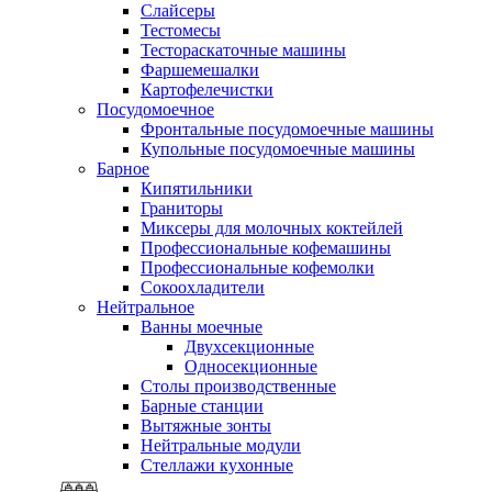
Слайсеры
Тестомесы
Тестораскаточные машины
Фаршемешалки
Картофелечистки
Посудомоечное
Фронтальные посудомоечные машины
Купольные посудомоечные машины
Барное
Кипятильники
Граниторы
Миксеры для молочных коктейлей
Профессиональные кофемашины
Профессиональные кофемолки
Сокоохладители
Нейтральное
Ванны моечные
Двухсекционные
Односекционные
Столы производственные
Барные станции
Вытяжные зонты
Нейтральные модули
Стеллажи кухонные