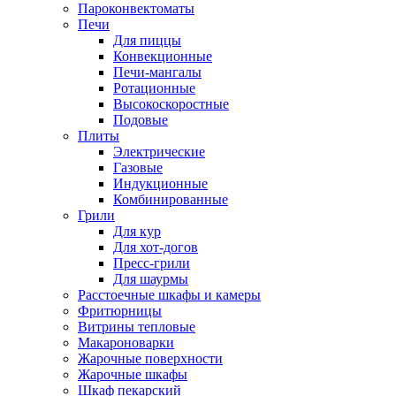
Пароконвектоматы
Печи
Для пиццы
Конвекционные
Печи-мангалы
Ротационные
Высокоскоростные
Подовые
Плиты
Электрические
Газовые
Индукционные
Комбинированные
Грили
Для кур
Для хот-догов
Пресс-грили
Для шаурмы
Расстоечные шкафы и камеры
Фритюрницы
Витрины тепловые
Макароноварки
Жарочные поверхности
Жарочные шкафы
Шкаф пекарский