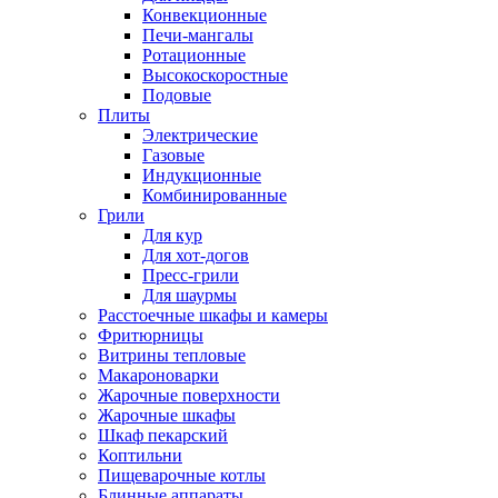
Конвекционные
Печи-мангалы
Ротационные
Высокоскоростные
Подовые
Плиты
Электрические
Газовые
Индукционные
Комбинированные
Грили
Для кур
Для хот-догов
Пресс-грили
Для шаурмы
Расстоечные шкафы и камеры
Фритюрницы
Витрины тепловые
Макароноварки
Жарочные поверхности
Жарочные шкафы
Шкаф пекарский
Коптильни
Пищеварочные котлы
Блинные аппараты