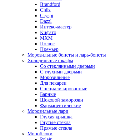
Brandford
Chilz
Cryspi
Dazzl
Интеко-мастер
Кифато
МХМ
Полюс
Премьер
Морозильные бонеты и ларь-бонеты
Холодильные шкафы
Со стеклянными дверьми
С глухими дверьми
Морозильные
Для пекарен
Специализированные
Барные
Шоковой заморозки
Фармацевтические
Морозильные лари
Глухая крышка
Гнутые стекла
Прямые стекла
Моноблоки
Polair