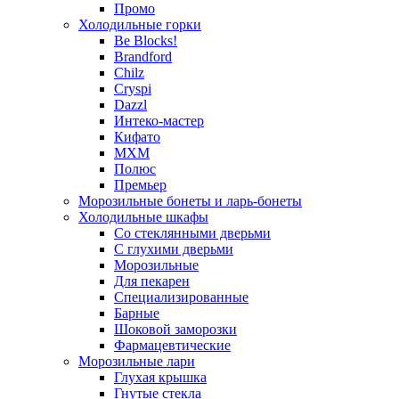
Промо
Холодильные горки
Be Blocks!
Brandford
Chilz
Cryspi
Dazzl
Интеко-мастер
Кифато
МХМ
Полюс
Премьер
Морозильные бонеты и ларь-бонеты
Холодильные шкафы
Со стеклянными дверьми
С глухими дверьми
Морозильные
Для пекарен
Специализированные
Барные
Шоковой заморозки
Фармацевтические
Морозильные лари
Глухая крышка
Гнутые стекла