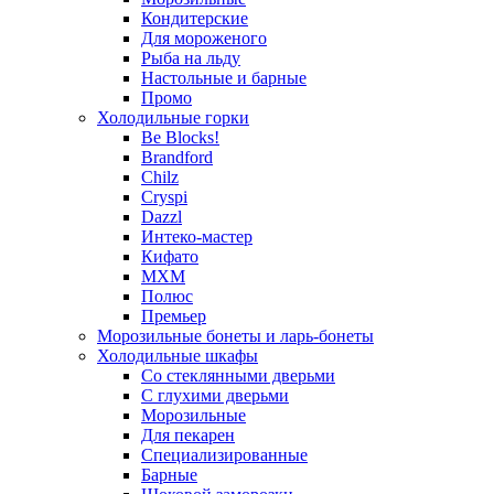
Кондитерские
Для мороженого
Рыба на льду
Настольные и барные
Промо
Холодильные горки
Be Blocks!
Brandford
Chilz
Cryspi
Dazzl
Интеко-мастер
Кифато
МХМ
Полюс
Премьер
Морозильные бонеты и ларь-бонеты
Холодильные шкафы
Со стеклянными дверьми
С глухими дверьми
Морозильные
Для пекарен
Специализированные
Барные