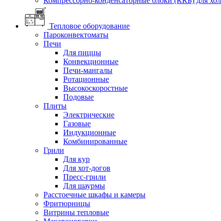
Компрессорно-конденсаторные блоки (ККБ) для хо
Тепловое оборудование
Пароконвектоматы
Печи
Для пиццы
Конвекционные
Печи-мангалы
Ротационные
Высокоскоростные
Подовые
Плиты
Электрические
Газовые
Индукционные
Комбинированные
Грили
Для кур
Для хот-догов
Пресс-грили
Для шаурмы
Расстоечные шкафы и камеры
Фритюрницы
Витрины тепловые