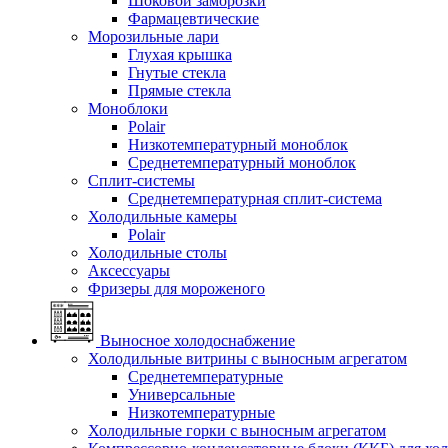
Шоковой заморозки
Фармацевтические
Морозильные лари
Глухая крышка
Гнутые стекла
Прямые стекла
Моноблоки
Polair
Низкотемпературный моноблок
Среднетемпературный моноблок
Сплит-системы
Среднетемпературная сплит-система
Холодильные камеры
Polair
Холодильные столы
Аксессуары
Фризеры для мороженого
Выносное холодоснабжение
Холодильные витрины с выносным агрегатом
Среднетемпературные
Универсальные
Низкотемпературные
Холодильные горки с выносным агрегатом