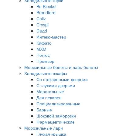
Холодильные горки
Be Blocks!
Brandford
Chilz
Cryspi
Dazzl
Интеко-мастер
Кифато
МХМ
Полюс
Премьер
Морозильные бонеты и ларь-бонеты
Холодильные шкафы
Со стеклянными дверьми
С глухими дверьми
Морозильные
Для пекарен
Специализированные
Барные
Шоковой заморозки
Фармацевтические
Морозильные лари
Глухая крышка