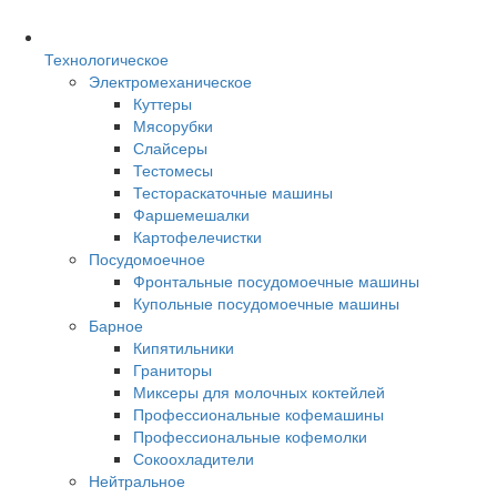
Технологическое
Электромеханическое
Куттеры
Мясорубки
Слайсеры
Тестомесы
Тестораскаточные машины
Фаршемешалки
Картофелечистки
Посудомоечное
Фронтальные посудомоечные машины
Купольные посудомоечные машины
Барное
Кипятильники
Граниторы
Миксеры для молочных коктейлей
Профессиональные кофемашины
Профессиональные кофемолки
Сокоохладители
Нейтральное