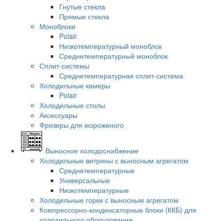
Гнутые стекла
Прямые стекла
Моноблоки
Polair
Низкотемпературный моноблок
Среднетемпературный моноблок
Сплит-системы
Среднетемпературная сплит-система
Холодильные камеры
Polair
Холодильные столы
Аксессуары
Фризеры для мороженого
Выносное холодоснабжение
Холодильные витрины с выносным агрегатом
Среднетемпературные
Универсальные
Низкотемпературные
Холодильные горки с выносным агрегатом
Компрессорно-конденсаторные блоки (ККБ) для
холодильного оборудования