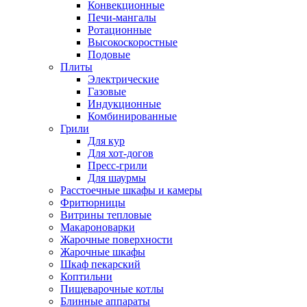
Конвекционные
Печи-мангалы
Ротационные
Высокоскоростные
Подовые
Плиты
Электрические
Газовые
Индукционные
Комбинированные
Грили
Для кур
Для хот-догов
Пресс-грили
Для шаурмы
Расстоечные шкафы и камеры
Фритюрницы
Витрины тепловые
Макароноварки
Жарочные поверхности
Жарочные шкафы
Шкаф пекарский
Коптильни
Пищеварочные котлы
Блинные аппараты