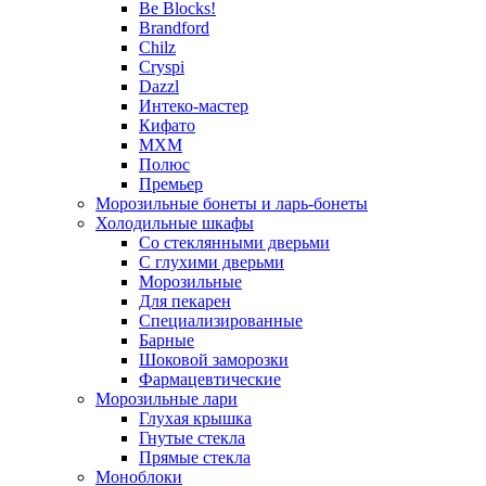
Be Blocks!
Brandford
Chilz
Cryspi
Dazzl
Интеко-мастер
Кифато
МХМ
Полюс
Премьер
Морозильные бонеты и ларь-бонеты
Холодильные шкафы
Со стеклянными дверьми
С глухими дверьми
Морозильные
Для пекарен
Специализированные
Барные
Шоковой заморозки
Фармацевтические
Морозильные лари
Глухая крышка
Гнутые стекла
Прямые стекла
Моноблоки