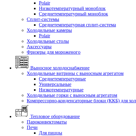
Polair
Низкотемпературный моноблок
Среднетемпературный моноблок
Сплит-системы
Среднетемпературная сплит-система
Холодильные камеры
Polair
Холодильные столы
Аксессуары
Фризеры для мороженого
Выносное холодоснабжение
Холодильные витрины с выносным агрегатом
Среднетемпературные
Универсальные
Низкотемпературные
Холодильные горки с выносным агрегатом
Компрессорно-конденсаторные блоки (ККБ) для хо
Тепловое оборудование
Пароконвектоматы
Печи
Для пиццы