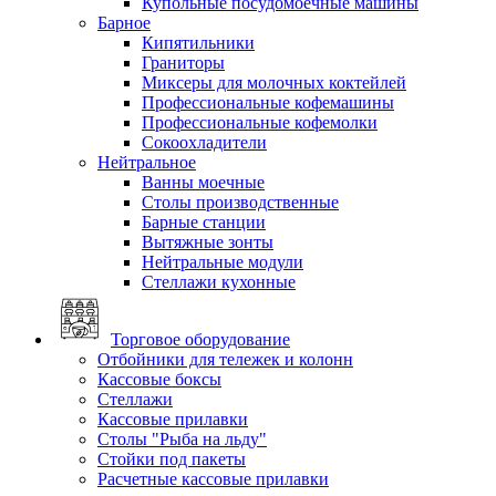
Купольные посудомоечные машины
Барное
Кипятильники
Граниторы
Миксеры для молочных коктейлей
Профессиональные кофемашины
Профессиональные кофемолки
Сокоохладители
Нейтральное
Ванны моечные
Столы производственные
Барные станции
Вытяжные зонты
Нейтральные модули
Стеллажи кухонные
Торговое оборудование
Отбойники для тележек и колонн
Кассовые боксы
Стеллажи
Кассовые прилавки
Столы "Рыба на льду"
Стойки под пакеты
Расчетные кассовые прилавки