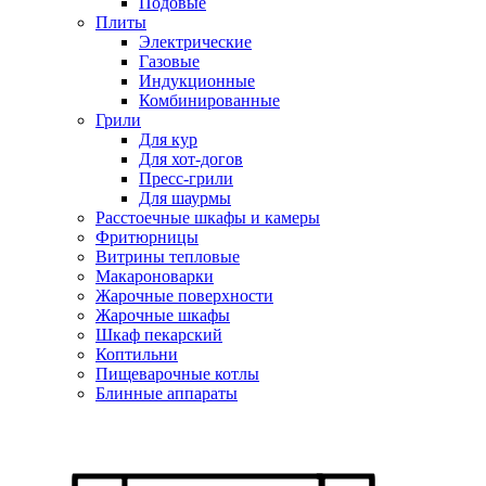
Подовые
Плиты
Электрические
Газовые
Индукционные
Комбинированные
Грили
Для кур
Для хот-догов
Пресс-грили
Для шаурмы
Расстоечные шкафы и камеры
Фритюрницы
Витрины тепловые
Макароноварки
Жарочные поверхности
Жарочные шкафы
Шкаф пекарский
Коптильни
Пищеварочные котлы
Блинные аппараты