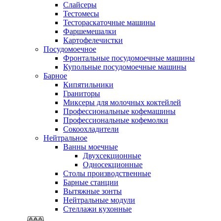
Слайсеры
Тестомесы
Тестораскаточные машины
Фаршемешалки
Картофелечистки
Посудомоечное
Фронтальные посудомоечные машины
Купольные посудомоечные машины
Барное
Кипятильники
Граниторы
Миксеры для молочных коктейлей
Профессиональные кофемашины
Профессиональные кофемолки
Сокоохладители
Нейтральное
Ванны моечные
Двухсекционные
Односекционные
Столы производственные
Барные станции
Вытяжные зонты
Нейтральные модули
Стеллажи кухонные