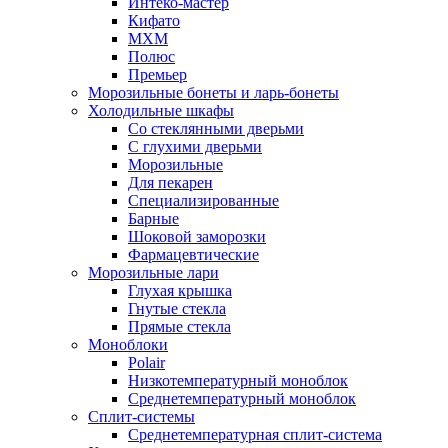
Интеко-мастер
Кифато
МХМ
Полюс
Премьер
Морозильные бонеты и ларь-бонеты
Холодильные шкафы
Со стеклянными дверьми
С глухими дверьми
Морозильные
Для пекарен
Специализированные
Барные
Шоковой заморозки
Фармацевтические
Морозильные лари
Глухая крышка
Гнутые стекла
Прямые стекла
Моноблоки
Polair
Низкотемпературный моноблок
Среднетемпературный моноблок
Сплит-системы
Среднетемпературная сплит-система