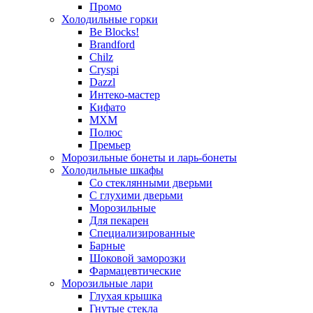
Промо
Холодильные горки
Be Blocks!
Brandford
Chilz
Cryspi
Dazzl
Интеко-мастер
Кифато
МХМ
Полюс
Премьер
Морозильные бонеты и ларь-бонеты
Холодильные шкафы
Со стеклянными дверьми
С глухими дверьми
Морозильные
Для пекарен
Специализированные
Барные
Шоковой заморозки
Фармацевтические
Морозильные лари
Глухая крышка
Гнутые стекла