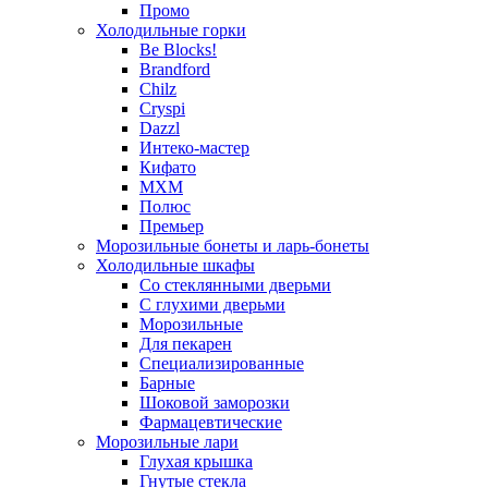
Промо
Холодильные горки
Be Blocks!
Brandford
Chilz
Cryspi
Dazzl
Интеко-мастер
Кифато
МХМ
Полюс
Премьер
Морозильные бонеты и ларь-бонеты
Холодильные шкафы
Со стеклянными дверьми
С глухими дверьми
Морозильные
Для пекарен
Специализированные
Барные
Шоковой заморозки
Фармацевтические
Морозильные лари
Глухая крышка
Гнутые стекла