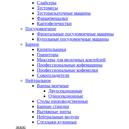
Слайсеры
Тестомесы
Тестораскаточные машины
Фаршемешалки
Картофелечистки
Посудомоечное
Фронтальные посудомоечные машины
Купольные посудомоечные машины
Барное
Кипятильники
Граниторы
Миксеры для молочных коктейлей
Профессиональные кофемашины
Профессиональные кофемолки
Сокоохладители
Нейтральное
Ванны моечные
Двухсекционные
Односекционные
Столы производственные
Барные станции
Вытяжные зонты
Нейтральные модули
Стеллажи кухонные