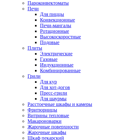
Пароконвектоматы
Печи
Для пиццы
Конвекционные
Печи-мангалы
Ротационные
Высокоскоростные
Подовые
Плиты
Электрические
Газовые
Индукционные
Комбинированные
Грили
Для кур
Для хот-догов
Пресс-грили
Для шаурмы
Расстоечные шкафы и камеры
Фритюрницы
Витрины тепловые
Макароноварки
Жарочные поверхности
Жарочные шкафы
Шкаф пекарский