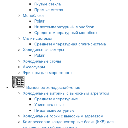
Гнутые стекла
Прямые стекла
Моноблоки
Polair
Низкотемпературный моноблок
Среднетемпературный моноблок
Сплит-системы
Среднетемпературная сплит-система
Холодильные камеры
Polair
Холодильные столы
Аксессуары
Фризеры для мороженого
Выносное холодоснабжение
Холодильные витрины с выносным агрегатом
Среднетемпературные
Универсальные
Низкотемпературные
Холодильные горки с выносным агрегатом
Компрессорно-конденсаторные блоки (ККБ) для
холодильного оборудования