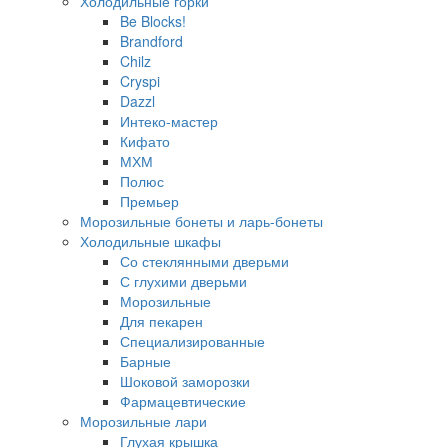
Холодильные горки
Be Blocks!
Brandford
Chilz
Cryspi
Dazzl
Интеко-мастер
Кифато
МХМ
Полюс
Премьер
Морозильные бонеты и ларь-бонеты
Холодильные шкафы
Со стеклянными дверьми
С глухими дверьми
Морозильные
Для пекарен
Специализированные
Барные
Шоковой заморозки
Фармацевтические
Морозильные лари
Глухая крышка