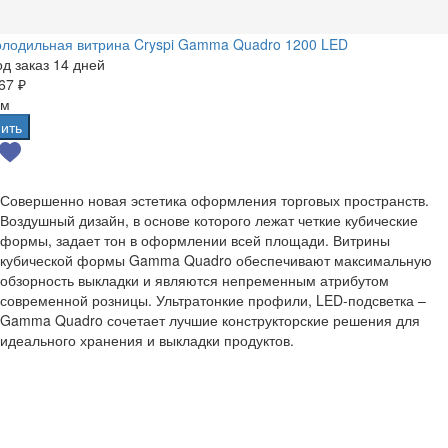
олодильная витрина Cryspi Gamma Quadro 1200 LED
д заказ 14 дней
67 ₽
 м
ить
Совершенно новая эстетика оформления торговых пространств.
Воздушный дизайн, в основе которого лежат четкие кубические
формы, задает тон в оформлении всей площади. Витрины
кубической формы Gamma Quadro обеспечивают максимальную
обзорность выкладки и являются непременным атрибутом
современной розницы. Ультратонкие профили, LED-подсветка –
Gamma Quadro сочетает лучшие конструкторские решения для
идеального хранения и выкладки продуктов.