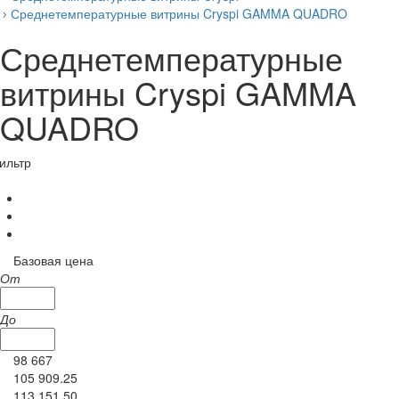
Среднетемпературные витрины Cryspi GAMMA QUADRO
Среднетемпературные
витрины Cryspi GAMMA
QUADRO
ильтр
Базовая цена
От
До
98 667
105 909.25
113 151.50