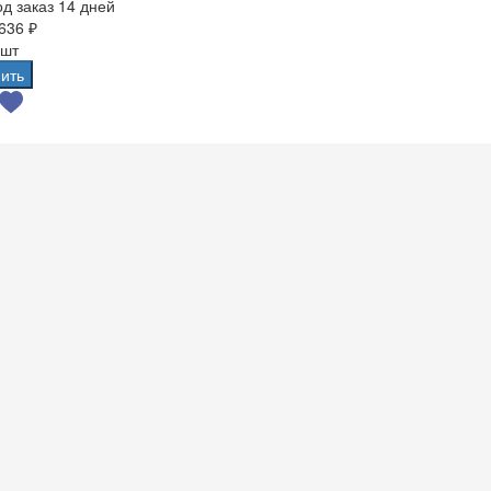
д заказ 14 дней
636 ₽
 шт
ить