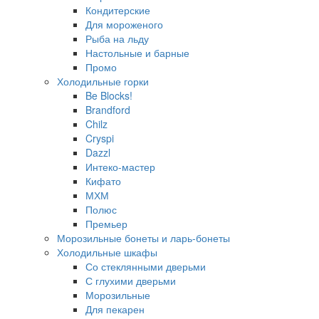
Кондитерские
Для мороженого
Рыба на льду
Настольные и барные
Промо
Холодильные горки
Be Blocks!
Brandford
Chilz
Cryspi
Dazzl
Интеко-мастер
Кифато
МХМ
Полюс
Премьер
Морозильные бонеты и ларь-бонеты
Холодильные шкафы
Со стеклянными дверьми
С глухими дверьми
Морозильные
Для пекарен