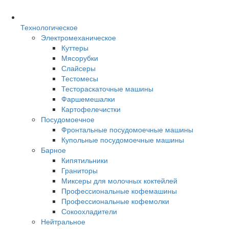
Технологическое
Электромеханическое
Куттеры
Мясорубки
Слайсеры
Тестомесы
Тестораскаточные машины
Фаршемешалки
Картофелечистки
Посудомоечное
Фронтальные посудомоечные машины
Купольные посудомоечные машины
Барное
Кипятильники
Граниторы
Миксеры для молочных коктейлей
Профессиональные кофемашины
Профессиональные кофемолки
Сокоохладители
Нейтральное