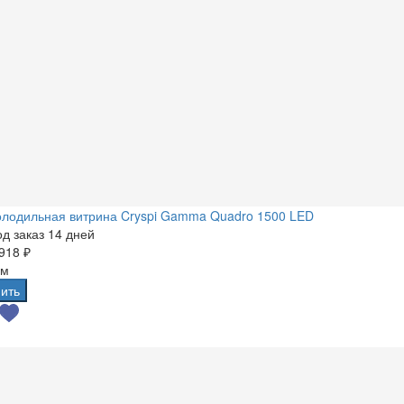
олодильная витрина Cryspi Gamma Quadro 1500 LED
д заказ 14 дней
918 ₽
 м
ить