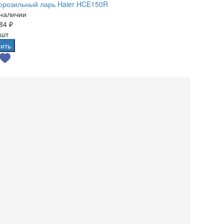
орозильный ларь Haier HCE150R
 наличии
84 ₽
 шт
ить