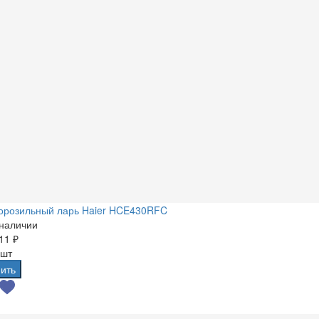
орозильный ларь Haier HCE430RFC
 наличии
11 ₽
 шт
ить