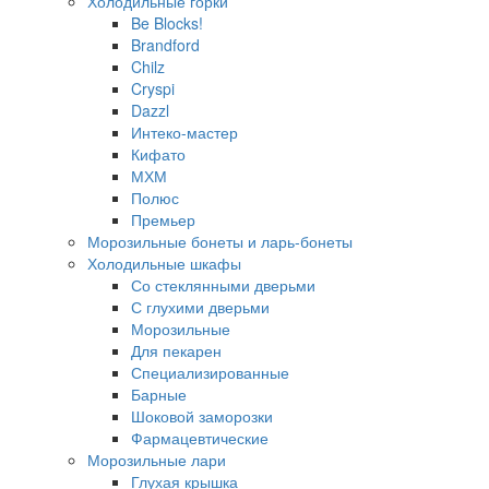
Холодильные горки
Be Blocks!
Brandford
Chilz
Cryspi
Dazzl
Интеко-мастер
Кифато
МХМ
Полюс
Премьер
Морозильные бонеты и ларь-бонеты
Холодильные шкафы
Со стеклянными дверьми
С глухими дверьми
Морозильные
Для пекарен
Специализированные
Барные
Шоковой заморозки
Фармацевтические
Морозильные лари
Глухая крышка