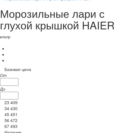
Морозильные лари с
глухой крышкой HAIER
ильтр
Базовая цена
От
До
23 409
34 430
45 451
56 472
67 493
Наличие