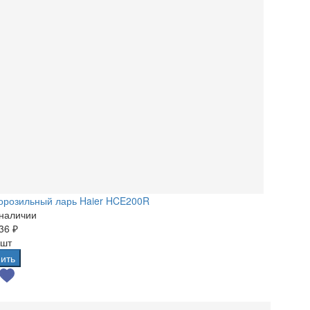
орозильный ларь Haier HCE200R
 наличии
36 ₽
 шт
ить