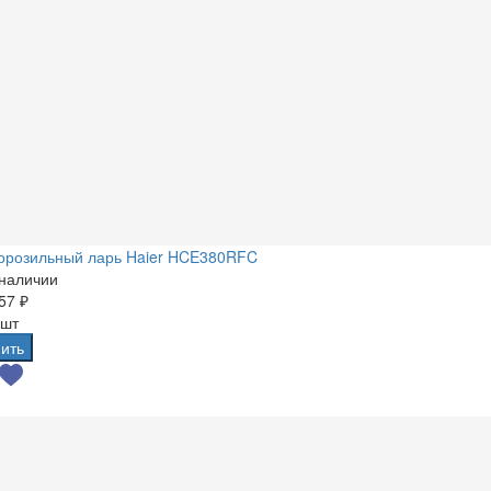
орозильный ларь Haier HCE380RFC
 наличии
57 ₽
 шт
ить