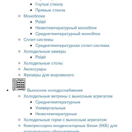
Гнутые стекла
Прямые стекла
Моноблоки
Polair
Низкотемпературный моноблок
Среднетемпературный моноблок
Сплит-системы
Среднетемпературная сплит-система
Холодильные камеры
Polair
Холодильные столы
Аксессуары
Фризеры для мороженого
Выносное холодоснабжение
Холодильные витрины с выносным агрегатом
Среднетемпературные
Универсальные
Низкотемпературные
Холодильные горки с выносным агрегатом
Компрессорно-конденсаторные блоки (ККБ) для
холодильного оборудования