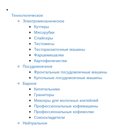
Технологическое
Электромеханическое
Куттеры
Мясорубки
Слайсеры
Тестомесы
Тестораскаточные машины
Фаршемешалки
Картофелечистки
Посудомоечное
Фронтальные посудомоечные машины
Купольные посудомоечные машины
Барное
Кипятильники
Граниторы
Миксеры для молочных коктейлей
Профессиональные кофемашины
Профессиональные кофемолки
Сокоохладители
Нейтральное