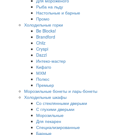
Для мороженого
Рыба на льду
Настольные и барные
Промо
Холодильные горки
Be Blocks!
Brandford
Chilz
Cryspi
Dazzl
Интеко-мастер
Кифато
МХМ
Полюс
Премьер
Морозильные бонеты и ларь-бонеты
Холодильные шкафы
Со стеклянными дверьми
С глухими дверьми
Морозильные
Для пекарен
Специализированные
Барные