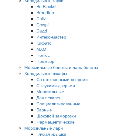
Холодильные горки
Be Blocks!
Brandford
Chilz
Cryspi
Dazzl
Интеко-мастер
Кифато
МХМ
Полюс
Премьер
Морозильные бонеты и ларь-бонеты
Холодильные шкафы
Со стеклянными дверьми
С глухими дверьми
Морозильные
Для пекарен
Специализированные
Барные
Шоковой заморозки
Фармацевтические
Морозильные лари
Глухая крышка