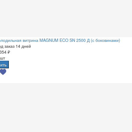
олодильная витрина MAGNUM ECO SN 2500 Д (с боковинами)
д заказ 14 дней
354 ₽
 шт
ить