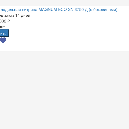
олодильная витрина MAGNUM ECO SN 3750 Д (с боковинами)
д заказ 14 дней
332 ₽
 шт
ить