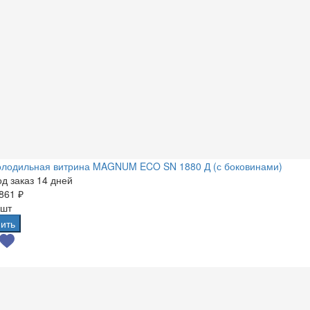
олодильная витрина MAGNUM ECO SN 1880 Д (с боковинами)
д заказ 14 дней
861 ₽
 шт
ить