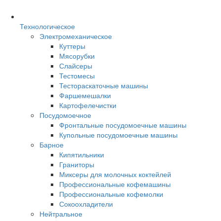
Технологическое
Электромеханическое
Куттеры
Мясорубки
Слайсеры
Тестомесы
Тестораскаточные машины
Фаршемешалки
Картофелечистки
Посудомоечное
Фронтальные посудомоечные машины
Купольные посудомоечные машины
Барное
Кипятильники
Граниторы
Миксеры для молочных коктейлей
Профессиональные кофемашины
Профессиональные кофемолки
Сокоохладители
Нейтральное