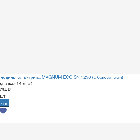
олодильная витрина MAGNUM ECO SN 1250 (с боковинами)
д заказ 14 дней
794 ₽
 шт
ить