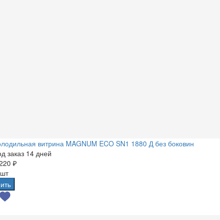
олодильная витрина MAGNUM ECO SN1 1880 Д без боковин
д заказ 14 дней
220 ₽
 шт
ить