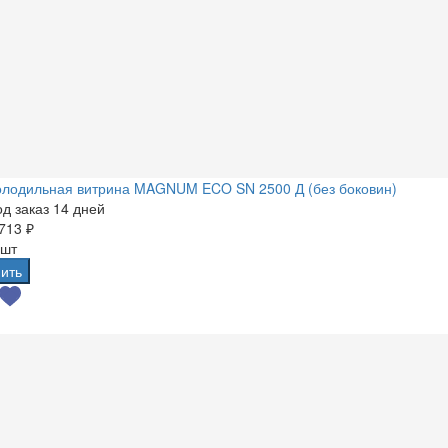
олодильная витрина MAGNUM ECO SN 2500 Д (без боковин)
д заказ 14 дней
713 ₽
 шт
ить