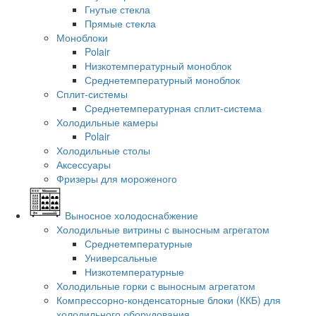
Гнутые стекла
Прямые стекла
Моноблоки
Polair
Низкотемпературный моноблок
Среднетемпературный моноблок
Сплит-системы
Среднетемпературная сплит-система
Холодильные камеры
Polair
Холодильные столы
Аксессуары
Фризеры для мороженого
Выносное холодоснабжение
Холодильные витрины с выносным агрегатом
Среднетемпературные
Универсальные
Низкотемпературные
Холодильные горки с выносным агрегатом
Компрессорно-конденсаторные блоки (ККБ) для
холодильного оборудования