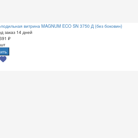
олодильная витрина MAGNUM ECO SN 3750 Д (без боковин)
д заказ 14 дней
691 ₽
 шт
ить