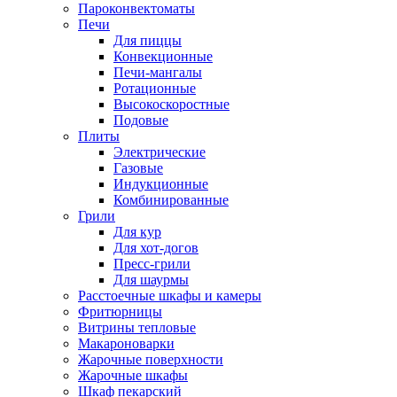
Пароконвектоматы
Печи
Для пиццы
Конвекционные
Печи-мангалы
Ротационные
Высокоскоростные
Подовые
Плиты
Электрические
Газовые
Индукционные
Комбинированные
Грили
Для кур
Для хот-догов
Пресс-грили
Для шаурмы
Расстоечные шкафы и камеры
Фритюрницы
Витрины тепловые
Макароноварки
Жарочные поверхности
Жарочные шкафы
Шкаф пекарский