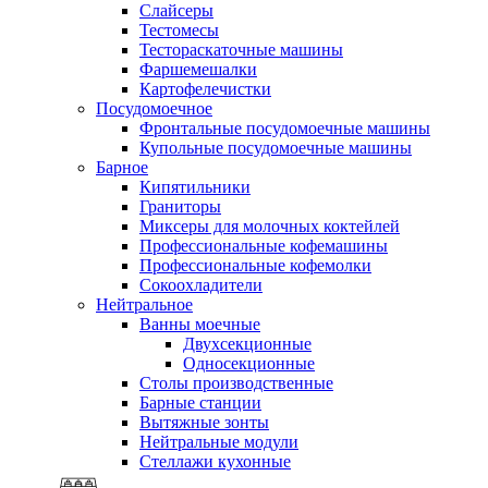
Слайсеры
Тестомесы
Тестораскаточные машины
Фаршемешалки
Картофелечистки
Посудомоечное
Фронтальные посудомоечные машины
Купольные посудомоечные машины
Барное
Кипятильники
Граниторы
Миксеры для молочных коктейлей
Профессиональные кофемашины
Профессиональные кофемолки
Сокоохладители
Нейтральное
Ванны моечные
Двухсекционные
Односекционные
Столы производственные
Барные станции
Вытяжные зонты
Нейтральные модули
Стеллажи кухонные