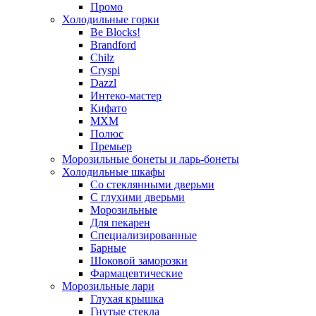
Промо
Холодильные горки
Be Blocks!
Brandford
Chilz
Cryspi
Dazzl
Интеко-мастер
Кифато
МХМ
Полюс
Премьер
Морозильные бонеты и ларь-бонеты
Холодильные шкафы
Со стеклянными дверьми
С глухими дверьми
Морозильные
Для пекарен
Специализированные
Барные
Шоковой заморозки
Фармацевтические
Морозильные лари
Глухая крышка
Гнутые стекла