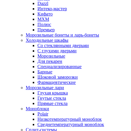
Dazzl
Интеко-мастер
Кифато
МХМ
Полюс
Премьер
Морозильные бонеты и ларь-бонеты
Холодильные шкафы
Со стеклянными дверьми
С глухими дверьми
Морозильные
Для пекарен
Специализированные
Барные
Шоковой заморозки
Фармацевтические
Морозильные лари
Глухая крышка
Гнутые стекла
Прямые стекла
Моноблоки
Polair
Низкотемпературный моноблок
Среднетемпературный моноблок
Сплит-системы