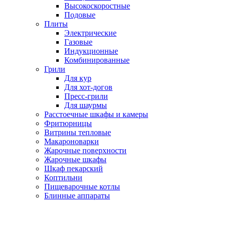
Высокоскоростные
Подовые
Плиты
Электрические
Газовые
Индукционные
Комбинированные
Грили
Для кур
Для хот-догов
Пресс-грили
Для шаурмы
Расстоечные шкафы и камеры
Фритюрницы
Витрины тепловые
Макароноварки
Жарочные поверхности
Жарочные шкафы
Шкаф пекарский
Коптильни
Пищеварочные котлы
Блинные аппараты