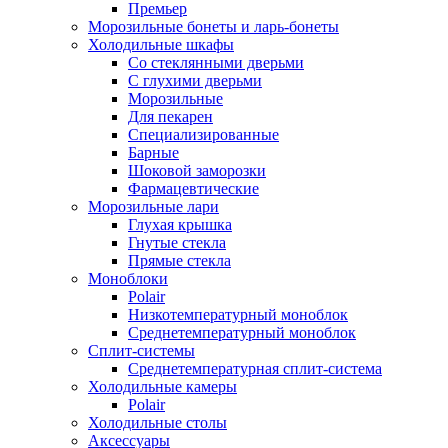
Премьер
Морозильные бонеты и ларь-бонеты
Холодильные шкафы
Со стеклянными дверьми
С глухими дверьми
Морозильные
Для пекарен
Специализированные
Барные
Шоковой заморозки
Фармацевтические
Морозильные лари
Глухая крышка
Гнутые стекла
Прямые стекла
Моноблоки
Polair
Низкотемпературный моноблок
Среднетемпературный моноблок
Сплит-системы
Среднетемпературная сплит-система
Холодильные камеры
Polair
Холодильные столы
Аксессуары