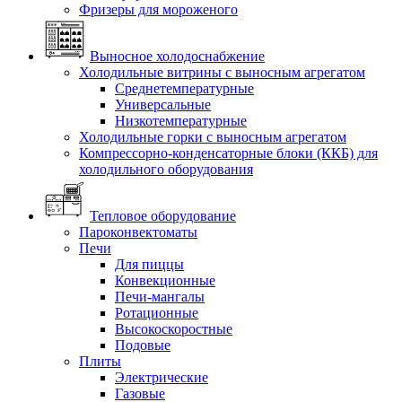
Фризеры для мороженого
Выносное холодоснабжение
Холодильные витрины с выносным агрегатом
Среднетемпературные
Универсальные
Низкотемпературные
Холодильные горки с выносным агрегатом
Компрессорно-конденсаторные блоки (ККБ) для
холодильного оборудования
Тепловое оборудование
Пароконвектоматы
Печи
Для пиццы
Конвекционные
Печи-мангалы
Ротационные
Высокоскоростные
Подовые
Плиты
Электрические
Газовые