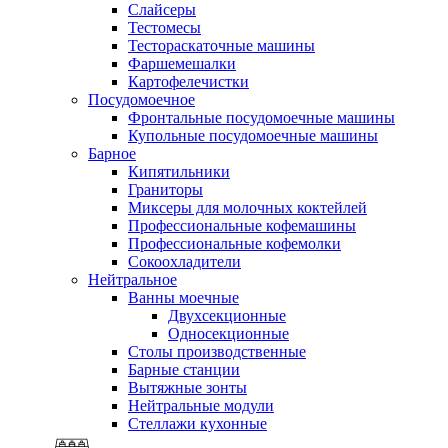
Слайсеры
Тестомесы
Тестораскаточные машины
Фаршемешалки
Картофелечистки
Посудомоечное
Фронтальные посудомоечные машины
Купольные посудомоечные машины
Барное
Кипятильники
Граниторы
Миксеры для молочных коктейлей
Профессиональные кофемашины
Профессиональные кофемолки
Сокоохладители
Нейтральное
Ванны моечные
Двухсекционные
Односекционные
Столы производственные
Барные станции
Вытяжные зонты
Нейтральные модули
Стеллажи кухонные