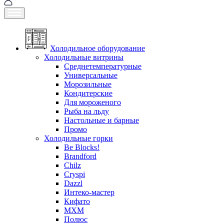
Холодильное оборудование
Холодильные витрины
Среднетемпературные
Универсальные
Морозильные
Кондитерские
Для мороженого
Рыба на льду
Настольные и барные
Промо
Холодильные горки
Be Blocks!
Brandford
Chilz
Cryspi
Dazzl
Интеко-мастер
Кифато
МХМ
Полюс