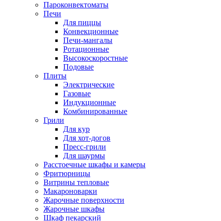
Пароконвектоматы
Печи
Для пиццы
Конвекционные
Печи-мангалы
Ротационные
Высокоскоростные
Подовые
Плиты
Электрические
Газовые
Индукционные
Комбинированные
Грили
Для кур
Для хот-догов
Пресс-грили
Для шаурмы
Расстоечные шкафы и камеры
Фритюрницы
Витрины тепловые
Макароноварки
Жарочные поверхности
Жарочные шкафы
Шкаф пекарский