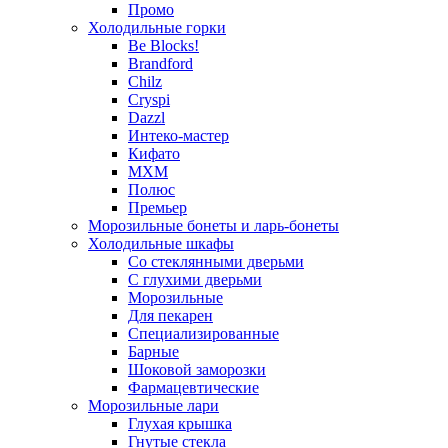
Промо
Холодильные горки
Be Blocks!
Brandford
Chilz
Cryspi
Dazzl
Интеко-мастер
Кифато
МХМ
Полюс
Премьер
Морозильные бонеты и ларь-бонеты
Холодильные шкафы
Со стеклянными дверьми
С глухими дверьми
Морозильные
Для пекарен
Специализированные
Барные
Шоковой заморозки
Фармацевтические
Морозильные лари
Глухая крышка
Гнутые стекла