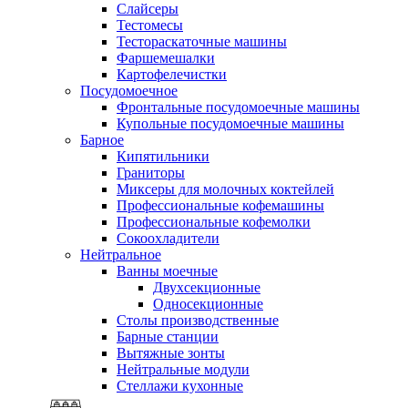
Слайсеры
Тестомесы
Тестораскаточные машины
Фаршемешалки
Картофелечистки
Посудомоечное
Фронтальные посудомоечные машины
Купольные посудомоечные машины
Барное
Кипятильники
Граниторы
Миксеры для молочных коктейлей
Профессиональные кофемашины
Профессиональные кофемолки
Сокоохладители
Нейтральное
Ванны моечные
Двухсекционные
Односекционные
Столы производственные
Барные станции
Вытяжные зонты
Нейтральные модули
Стеллажи кухонные