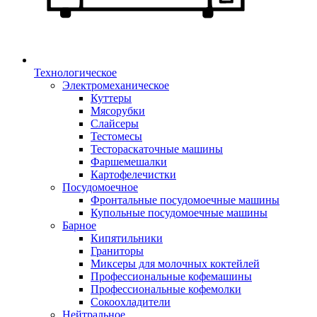
Технологическое
Электромеханическое
Куттеры
Мясорубки
Слайсеры
Тестомесы
Тестораскаточные машины
Фаршемешалки
Картофелечистки
Посудомоечное
Фронтальные посудомоечные машины
Купольные посудомоечные машины
Барное
Кипятильники
Граниторы
Миксеры для молочных коктейлей
Профессиональные кофемашины
Профессиональные кофемолки
Сокоохладители
Нейтральное