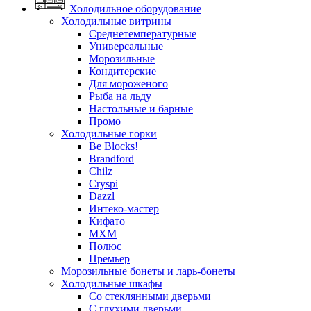
Холодильное оборудование
Холодильные витрины
Среднетемпературные
Универсальные
Морозильные
Кондитерские
Для мороженого
Рыба на льду
Настольные и барные
Промо
Холодильные горки
Be Blocks!
Brandford
Chilz
Cryspi
Dazzl
Интеко-мастер
Кифато
МХМ
Полюс
Премьер
Морозильные бонеты и ларь-бонеты
Холодильные шкафы
Со стеклянными дверьми
С глухими дверьми