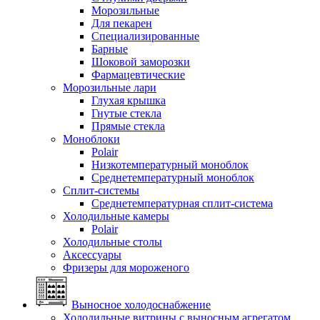
Морозильные
Для пекарен
Специализированные
Барные
Шоковой заморозки
Фармацевтические
Морозильные лари
Глухая крышка
Гнутые стекла
Прямые стекла
Моноблоки
Polair
Низкотемпературный моноблок
Среднетемпературный моноблок
Сплит-системы
Среднетемпературная сплит-система
Холодильные камеры
Polair
Холодильные столы
Аксессуары
Фризеры для мороженого
Выносное холодоснабжение
Холодильные витрины с выносным агрегатом