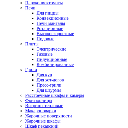
Пароконвектоматы
Печи
Для пиццы
Конвекционные
Печи-мангалы
Ротационные
Высокоскоростные
Подовые
Плиты
Электрические
Газовые
Индукционные
Комбинированные
Грили
Для кур
Для хот-догов
Пресс-грили
Для шаурмы
Расстоечные шкафы и камеры
Фритюрницы
Витрины тепловые
Макароноварки
Жарочные поверхности
Жарочные шкафы
Шкаф пекарский