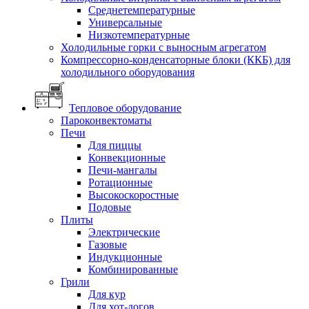
Среднетемпературные
Универсальные
Низкотемпературные
Холодильные горки с выносным агрегатом
Компрессорно-конденсаторные блоки (ККБ) для
холодильного оборудования
Тепловое оборудование
Пароконвектоматы
Печи
Для пиццы
Конвекционные
Печи-мангалы
Ротационные
Высокоскоростные
Подовые
Плиты
Электрические
Газовые
Индукционные
Комбинированные
Грили
Для кур
Для хот-догов