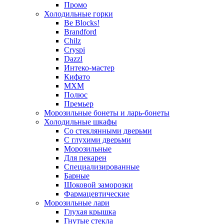
Промо
Холодильные горки
Be Blocks!
Brandford
Chilz
Cryspi
Dazzl
Интеко-мастер
Кифато
МХМ
Полюс
Премьер
Морозильные бонеты и ларь-бонеты
Холодильные шкафы
Со стеклянными дверьми
С глухими дверьми
Морозильные
Для пекарен
Специализированные
Барные
Шоковой заморозки
Фармацевтические
Морозильные лари
Глухая крышка
Гнутые стекла