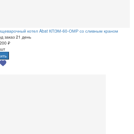
ищеварочный котел Abat КПЭМ-60-ОМР со сливным краном
д заказ 21 день
200 ₽
 шт
ить