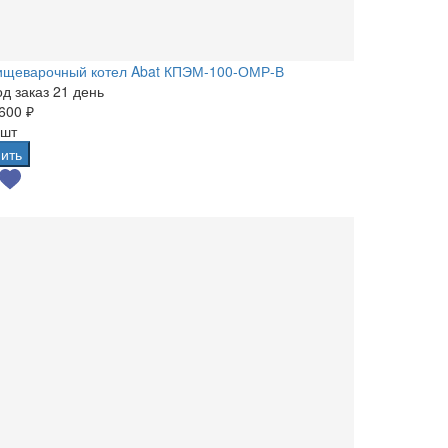
ищеварочный котел Abat КПЭМ-100-ОМР-В
д заказ 21 день
600 ₽
 шт
ить