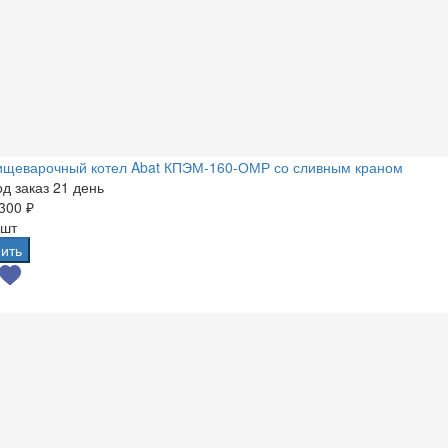
ищеварочный котел Abat КПЭМ-160-ОМР со сливным краном
д заказ 21 день
300 ₽
 шт
ить