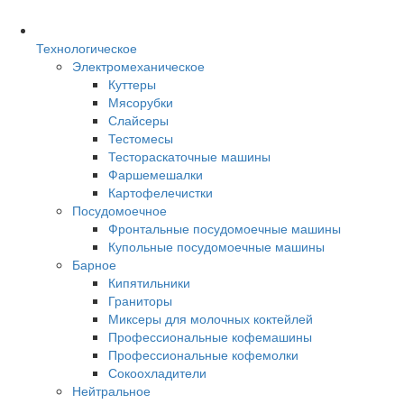
Технологическое
Электромеханическое
Куттеры
Мясорубки
Слайсеры
Тестомесы
Тестораскаточные машины
Фаршемешалки
Картофелечистки
Посудомоечное
Фронтальные посудомоечные машины
Купольные посудомоечные машины
Барное
Кипятильники
Граниторы
Миксеры для молочных коктейлей
Профессиональные кофемашины
Профессиональные кофемолки
Сокоохладители
Нейтральное