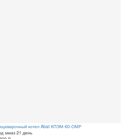
ищеварочный котел Abat КПЭМ-60-ОМР
д заказ 21 день
300 ₽