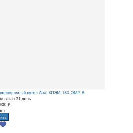
ищеварочный котел Abat КПЭМ-160-ОМР-В
д заказ 21 день
900 ₽
 шт
ить