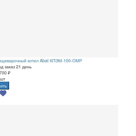
ищеварочный котел Abat КПЭМ-100-ОМР
д заказ 21 день
700 ₽
 шт
ить