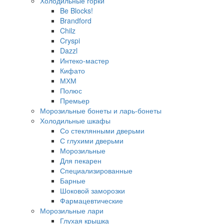
Холодильные горки
Be Blocks!
Brandford
Chilz
Cryspi
Dazzl
Интеко-мастер
Кифато
МХМ
Полюс
Премьер
Морозильные бонеты и ларь-бонеты
Холодильные шкафы
Со стеклянными дверьми
С глухими дверьми
Морозильные
Для пекарен
Специализированные
Барные
Шоковой заморозки
Фармацевтические
Морозильные лари
Глухая крышка