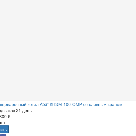
ищеварочный котел Abat КПЭМ-100-ОМР со сливным краном
д заказ 21 день
800 ₽
 шт
ить