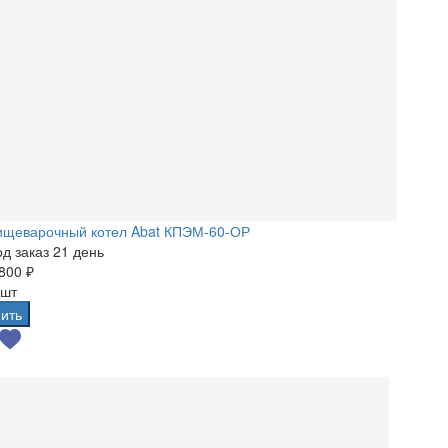
ищеварочный котел Abat КПЭМ-60-ОР
д заказ 21 день
800 ₽
 шт
ить