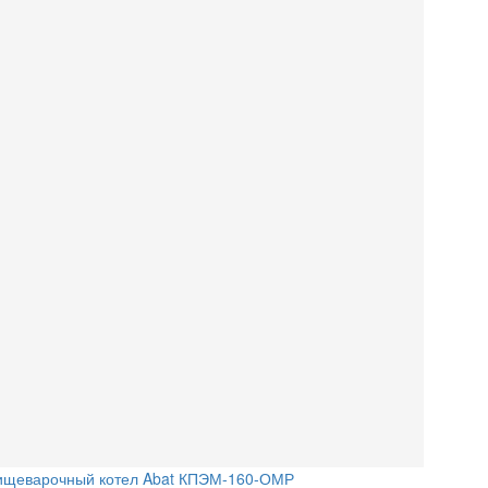
ищеварочный котел Abat КПЭМ-160-ОМР