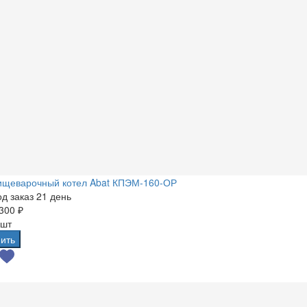
ищеварочный котел Abat КПЭМ-160-ОР
д заказ 21 день
300 ₽
 шт
ить