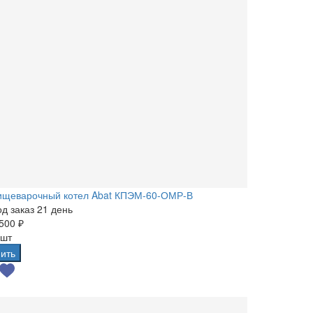
ищеварочный котел Abat КПЭМ-60-ОМР-В
д заказ 21 день
500 ₽
 шт
ить