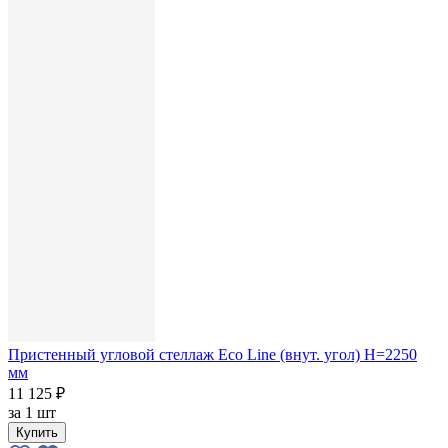
Пристенный угловой стеллаж Eco Line (внут. угол) H=2250
мм
11 125 ₽
за
1 шт
Купить