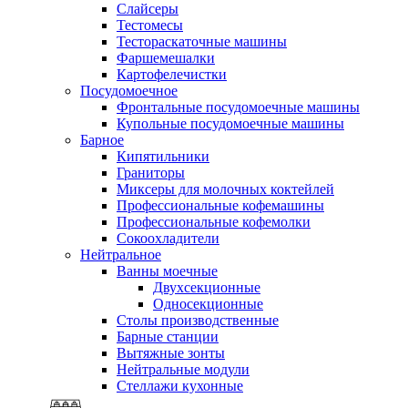
Слайсеры
Тестомесы
Тестораскаточные машины
Фаршемешалки
Картофелечистки
Посудомоечное
Фронтальные посудомоечные машины
Купольные посудомоечные машины
Барное
Кипятильники
Граниторы
Миксеры для молочных коктейлей
Профессиональные кофемашины
Профессиональные кофемолки
Сокоохладители
Нейтральное
Ванны моечные
Двухсекционные
Односекционные
Столы производственные
Барные станции
Вытяжные зонты
Нейтральные модули
Стеллажи кухонные