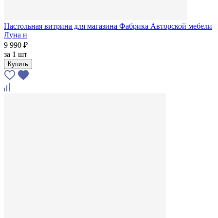
Настольная витрина для магазина Фабрика Авторской мебели
Луна н
9 990 ₽
за
1 шт
Купить