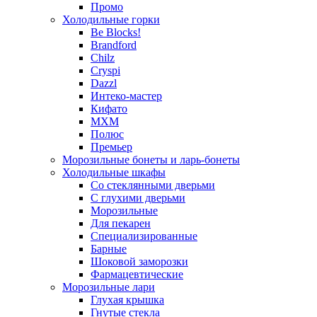
Промо
Холодильные горки
Be Blocks!
Brandford
Chilz
Cryspi
Dazzl
Интеко-мастер
Кифато
МХМ
Полюс
Премьер
Морозильные бонеты и ларь-бонеты
Холодильные шкафы
Со стеклянными дверьми
С глухими дверьми
Морозильные
Для пекарен
Специализированные
Барные
Шоковой заморозки
Фармацевтические
Морозильные лари
Глухая крышка
Гнутые стекла