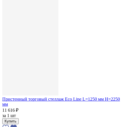
Пристенный торговый стеллаж Eco Line L=1250 мм H=2250
мм
11 616 ₽
за
1 шт
Купить