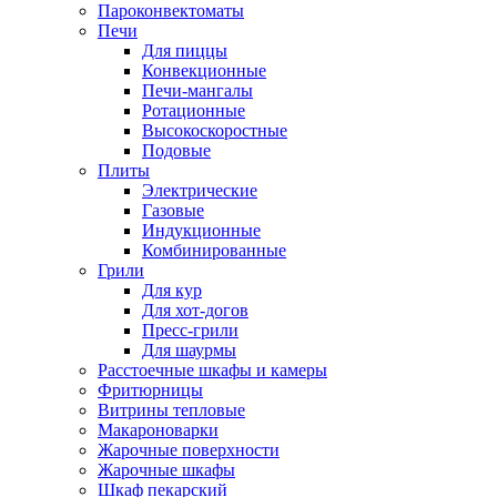
Пароконвектоматы
Печи
Для пиццы
Конвекционные
Печи-мангалы
Ротационные
Высокоскоростные
Подовые
Плиты
Электрические
Газовые
Индукционные
Комбинированные
Грили
Для кур
Для хот-догов
Пресс-грили
Для шаурмы
Расстоечные шкафы и камеры
Фритюрницы
Витрины тепловые
Макароноварки
Жарочные поверхности
Жарочные шкафы
Шкаф пекарский