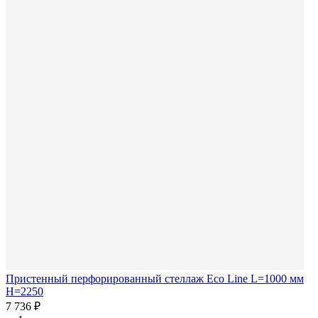
Пристенный перфорированный стеллаж Eco Line L=1000 мм
H=2250
7 736 ₽