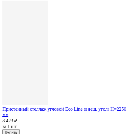
Пристенный стеллаж угловой Eco Line (внеш. угол) H=2250
мм
8 423 ₽
за
1 шт
Купить