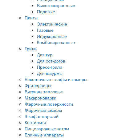
Высокоскоростные
Подовые
Плиты
Электрические
Газовые
Индукционные
Комбинированные
Грили
Для кур
Для хот-догов
Пресс-грили
Для шаурмы
Расстоечные шкафы и камеры
Фритюрницы
Витрины тепловые
Макароноварки
Жарочные поверхности
Жарочные шкафы
Шкаф пекарский
Коптильни
Пищеварочные котлы
Блинные аппараты