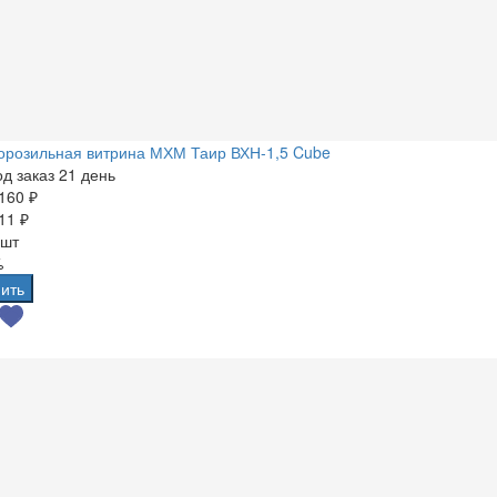
орозильная витрина МХМ Таир ВХН-1,5 Cube
д заказ 21 день
160 ₽
11 ₽
 шт
%
ить