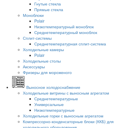
Гнутые стекла
Прямые стекла
Моноблоки
Polair
Низкотемпературный моноблок
Среднетемпературный моноблок
Сплит-системы
Среднетемпературная сплит-система
Холодильные камеры
Polair
Холодильные столы
Аксессуары
Фризеры для мороженого
Выносное холодоснабжение
Холодильные витрины с выносным агрегатом
Среднетемпературные
Универсальные
Низкотемпературные
Холодильные горки с выносным агрегатом
Компрессорно-конденсаторные блоки (ККБ) для
холодильного оборудования