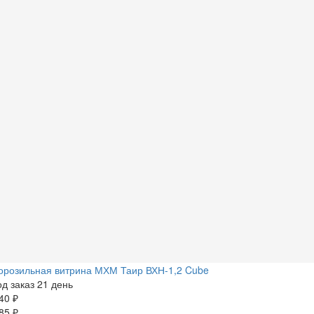
орозильная витрина МХМ Таир ВХН-1,2 Cube
д заказ 21 день
40 ₽
85 ₽