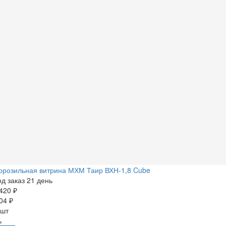
орозильная витрина МХМ Таир ВХН-1,8 Cube
д заказ 21 день
420 ₽
04 ₽
 шт
%