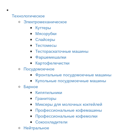
Технологическое
Электромеханическое
Куттеры
Мясорубки
Слайсеры
Тестомесы
Тестораскаточные машины
Фаршемешалки
Картофелечистки
Посудомоечное
Фронтальные посудомоечные машины
Купольные посудомоечные машины
Барное
Кипятильники
Граниторы
Миксеры для молочных коктейлей
Профессиональные кофемашины
Профессиональные кофемолки
Сокоохладители
Нейтральное