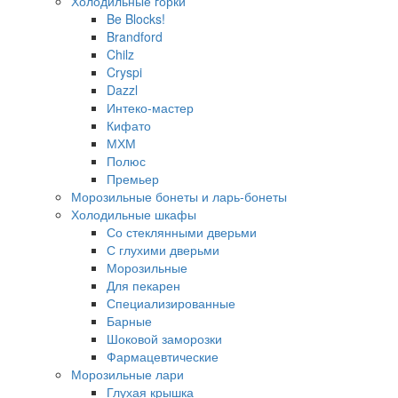
Холодильные горки
Be Blocks!
Brandford
Chilz
Cryspi
Dazzl
Интеко-мастер
Кифато
МХМ
Полюс
Премьер
Морозильные бонеты и ларь-бонеты
Холодильные шкафы
Со стеклянными дверьми
С глухими дверьми
Морозильные
Для пекарен
Специализированные
Барные
Шоковой заморозки
Фармацевтические
Морозильные лари
Глухая крышка