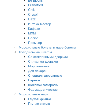
Be Blocks!
Brandford
Chilz
Cryspi
Dazzl
Интеко-мастер
Кифато
МХМ
Полюс
Премьер
Морозильные бонеты и ларь-бонеты
Холодильные шкафы
Со стеклянными дверьми
С глухими дверьми
Морозильные
Для пекарен
Специализированные
Барные
Шоковой заморозки
Фармацевтические
Морозильные лари
Глухая крышка
Гнутые стекла