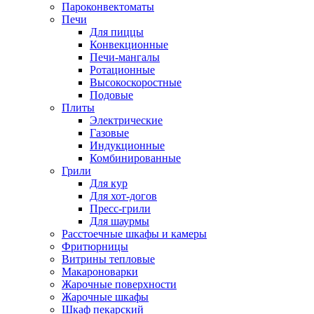
Пароконвектоматы
Печи
Для пиццы
Конвекционные
Печи-мангалы
Ротационные
Высокоскоростные
Подовые
Плиты
Электрические
Газовые
Индукционные
Комбинированные
Грили
Для кур
Для хот-догов
Пресс-грили
Для шаурмы
Расстоечные шкафы и камеры
Фритюрницы
Витрины тепловые
Макароноварки
Жарочные поверхности
Жарочные шкафы
Шкаф пекарский