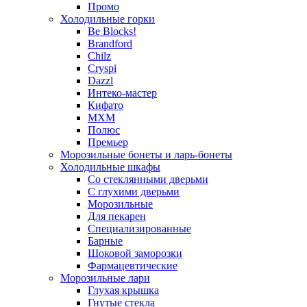
Промо
Холодильные горки
Be Blocks!
Brandford
Chilz
Cryspi
Dazzl
Интеко-мастер
Кифато
МХМ
Полюс
Премьер
Морозильные бонеты и ларь-бонеты
Холодильные шкафы
Со стеклянными дверьми
С глухими дверьми
Морозильные
Для пекарен
Специализированные
Барные
Шоковой заморозки
Фармацевтические
Морозильные лари
Глухая крышка
Гнутые стекла