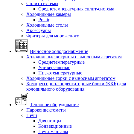
Сплит-системы
Среднетемпературная сплит-система
Холодильные камеры
Polair
Холодильные столы
Аксессуары
Фризеры для мороженого
Выносное холодоснабжение
Холодильные витрины с выносным агрегатом
Среднетемпературные
Универсальные
Низкотемпературные
Холодильные горки с выносным агрегатом
Компрессорно-конденсаторные блоки (ККБ) для
холодильного оборудования
Тепловое оборудование
Пароконвектоматы
Печи
Для пиццы
Конвекционные
Печи-мангалы