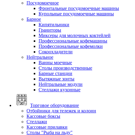
Посудомоечное
Фронтальные посудомоечные машины
Купольные посудомоечные машины
Барное
Кипятильники
Граниторы
Миксеры для молочных коктейлей
Профессиональные кофемашины
Профессиональные кофемолки
Сокоохладители
Нейтральное
Ванны моечные
Столы производственные
Барные станции
Вытяжные зонты
Нейтральные модули
Стеллажи кухонные
Торговое оборудование
Отбойники для тележек и колонн
Кассовые боксы
Стеллажи
Кассовые прилавки
Столы "Рыба на льду"