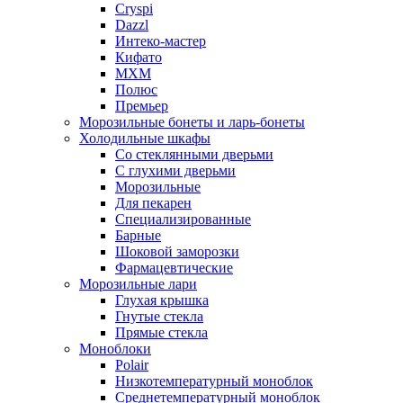
Cryspi
Dazzl
Интеко-мастер
Кифато
МХМ
Полюс
Премьер
Морозильные бонеты и ларь-бонеты
Холодильные шкафы
Со стеклянными дверьми
С глухими дверьми
Морозильные
Для пекарен
Специализированные
Барные
Шоковой заморозки
Фармацевтические
Морозильные лари
Глухая крышка
Гнутые стекла
Прямые стекла
Моноблоки
Polair
Низкотемпературный моноблок
Среднетемпературный моноблок