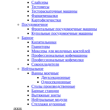
Слайсеры
Тестомесы
Тестораскаточные машины
Фаршемешалки
Картофелечистки
Посудомоечное
Фронтальные посудомоечные машины
Купольные посудомоечные машины
Барное
Кипятильники
Граниторы
Миксеры для молочных коктейлей
Профессиональные кофемашины
Профессиональные кофемолки
Сокоохладители
Нейтральное
Ванны моечные
Двухсекционные
Односекционные
Столы производственные
Барные станции
Вытяжные зонты
Нейтральные модули
Стеллажи кухонные