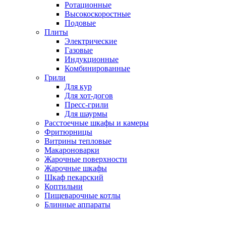
Ротационные
Высокоскоростные
Подовые
Плиты
Электрические
Газовые
Индукционные
Комбинированные
Грили
Для кур
Для хот-догов
Пресс-грили
Для шаурмы
Расстоечные шкафы и камеры
Фритюрницы
Витрины тепловые
Макароноварки
Жарочные поверхности
Жарочные шкафы
Шкаф пекарский
Коптильни
Пищеварочные котлы
Блинные аппараты