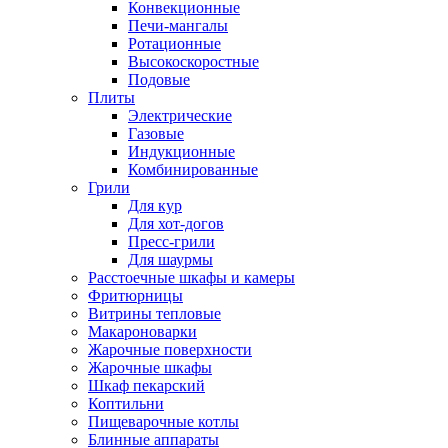
Конвекционные
Печи-мангалы
Ротационные
Высокоскоростные
Подовые
Плиты
Электрические
Газовые
Индукционные
Комбинированные
Грили
Для кур
Для хот-догов
Пресс-грили
Для шаурмы
Расстоечные шкафы и камеры
Фритюрницы
Витрины тепловые
Макароноварки
Жарочные поверхности
Жарочные шкафы
Шкаф пекарский
Коптильни
Пищеварочные котлы
Блинные аппараты