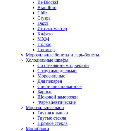
Be Blocks!
Brandford
Chilz
Cryspi
Dazzl
Интеко-мастер
Кифато
МХМ
Полюс
Премьер
Морозильные бонеты и ларь-бонеты
Холодильные шкафы
Со стеклянными дверьми
С глухими дверьми
Морозильные
Для пекарен
Специализированные
Барные
Шоковой заморозки
Фармацевтические
Морозильные лари
Глухая крышка
Гнутые стекла
Прямые стекла
Моноблоки