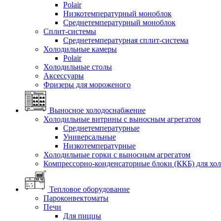
Polair
Низкотемпературный моноблок
Среднетемпературный моноблок
Сплит-системы
Среднетемпературная сплит-система
Холодильные камеры
Polair
Холодильные столы
Аксессуары
Фризеры для мороженого
Выносное холодоснабжение
Холодильные витрины с выносным агрегатом
Среднетемпературные
Универсальные
Низкотемпературные
Холодильные горки с выносным агрегатом
Компрессорно-конденсаторные блоки (ККБ) для хо
Тепловое оборудование
Пароконвектоматы
Печи
Для пиццы