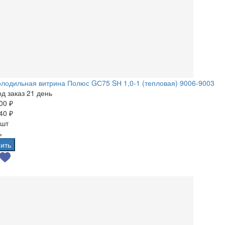
лодильная витрина Полюс GС75 SН 1,0-1 (тепловая) 9006-9003
д заказ 21 день
00 ₽
40 ₽
 шт
%
ить