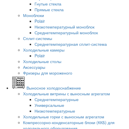
Гнутые стекла
Прямые стекла
Моноблоки
Polair
Низкотемпературный моноблок
Среднетемпературный моноблок
Сплит-системы
Среднетемпературная сплит-система
Холодильные камеры
Polair
Холодильные столы
Аксессуары
Фризеры для мороженого
Выносное холодоснабжение
Холодильные витрины с выносным агрегатом
Среднетемпературные
Универсальные
Низкотемпературные
Холодильные горки с выносным агрегатом
Компрессорно-конденсаторные блоки (ККБ) для
холодильного оборудования