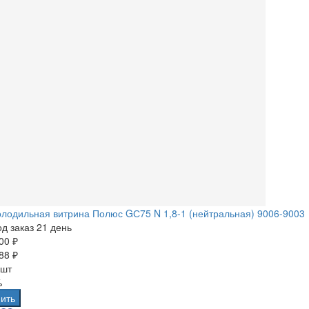
лодильная витрина Полюс GС75 N 1,8-1 (нейтральная) 9006-9003
д заказ 21 день
00 ₽
88 ₽
 шт
%
ить