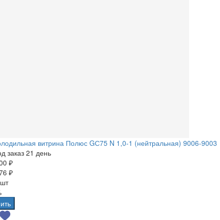
лодильная витрина Полюс GС75 N 1,0-1 (нейтральная) 9006-9003
д заказ 21 день
00 ₽
76 ₽
 шт
%
ить