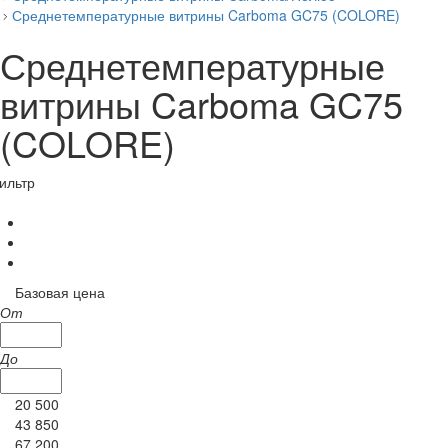
Среднетемпературные витрины Carboma GC75 (COLORE)
Среднетемпературные
витрины Carboma GC75
(COLORE)
ильтр
Базовая цена
От
До
20 500
43 850
67 200