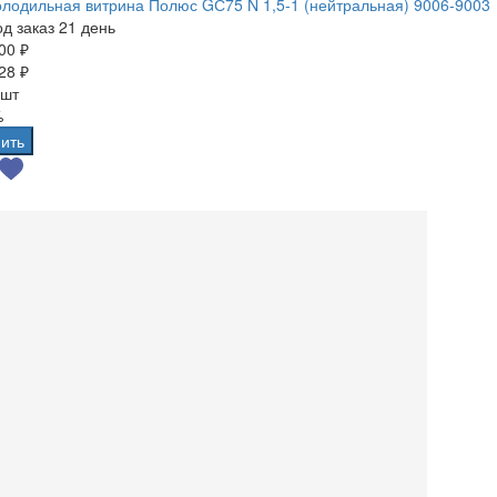
лодильная витрина Полюс GС75 N 1,5-1 (нейтральная) 9006-9003
д заказ 21 день
00 ₽
28 ₽
 шт
%
ить