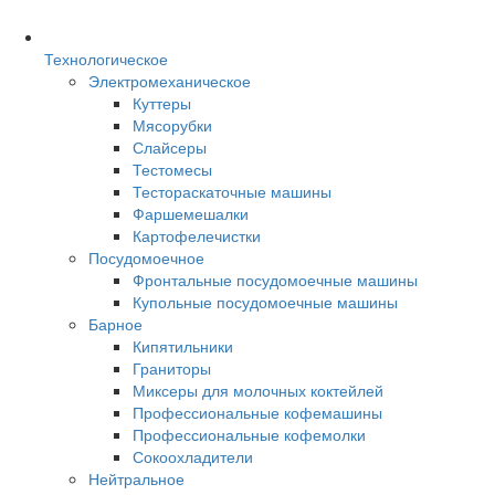
Технологическое
Электромеханическое
Куттеры
Мясорубки
Слайсеры
Тестомесы
Тестораскаточные машины
Фаршемешалки
Картофелечистки
Посудомоечное
Фронтальные посудомоечные машины
Купольные посудомоечные машины
Барное
Кипятильники
Граниторы
Миксеры для молочных коктейлей
Профессиональные кофемашины
Профессиональные кофемолки
Сокоохладители
Нейтральное