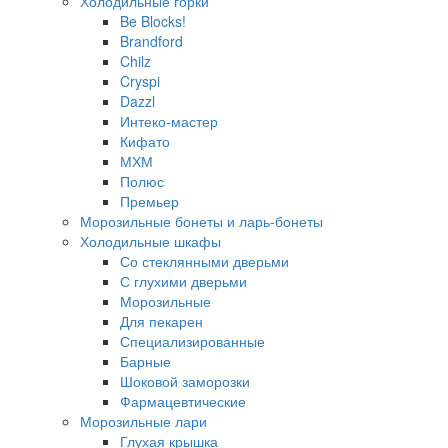
Холодильные горки
Be Blocks!
Brandford
Chilz
Cryspi
Dazzl
Интеко-мастер
Кифато
МХМ
Полюс
Премьер
Морозильные бонеты и ларь-бонеты
Холодильные шкафы
Со стеклянными дверьми
С глухими дверьми
Морозильные
Для пекарен
Специализированные
Барные
Шоковой заморозки
Фармацевтические
Морозильные лари
Глухая крышка