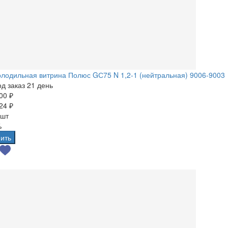
лодильная витрина Полюс GС75 N 1,2-1 (нейтральная) 9006-9003
д заказ 21 день
00 ₽
24 ₽
 шт
%
ить