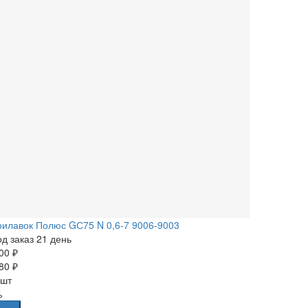
илавок Полюс GС75 N 0,6-7 9006-9003
д заказ 21 день
00 ₽
80 ₽
 шт
%