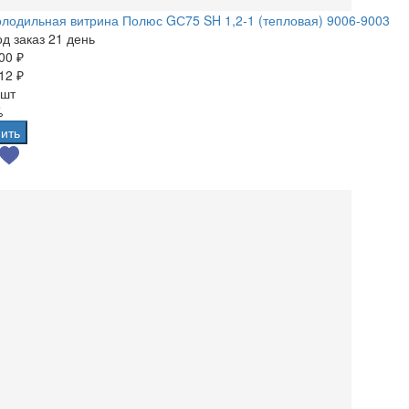
лодильная витрина Полюс GС75 SH 1,2-1 (тепловая) 9006-9003
д заказ 21 день
00 ₽
12 ₽
 шт
%
ить