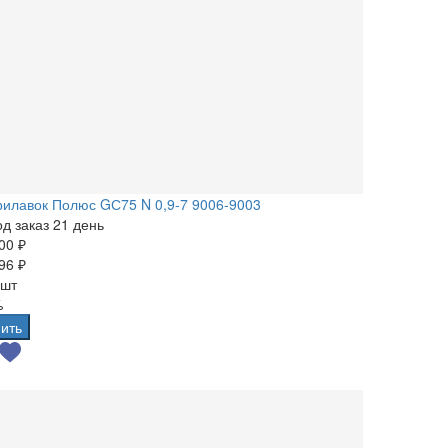
илавок Полюс GС75 N 0,9-7 9006-9003
д заказ 21 день
00 ₽
96 ₽
 шт
%
ить