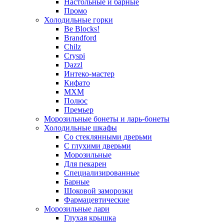
Настольные и барные
Промо
Холодильные горки
Be Blocks!
Brandford
Chilz
Cryspi
Dazzl
Интеко-мастер
Кифато
МХМ
Полюс
Премьер
Морозильные бонеты и ларь-бонеты
Холодильные шкафы
Со стеклянными дверьми
С глухими дверьми
Морозильные
Для пекарен
Специализированные
Барные
Шоковой заморозки
Фармацевтические
Морозильные лари
Глухая крышка