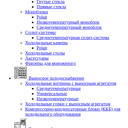
Гнутые стекла
Прямые стекла
Моноблоки
Polair
Низкотемпературный моноблок
Среднетемпературный моноблок
Сплит-системы
Среднетемпературная сплит-система
Холодильные камеры
Polair
Холодильные столы
Аксессуары
Фризеры для мороженого
Выносное холодоснабжение
Холодильные витрины с выносным агрегатом
Среднетемпературные
Универсальные
Низкотемпературные
Холодильные горки с выносным агрегатом
Компрессорно-конденсаторные блоки (ККБ) для
холодильного оборудования