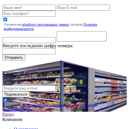
Согласен на
обработку персональных данных
согласно
Политике
конфиденциальности
.
Введите последнюю цифру номера:
Узнайте об акциях первыми!
Подпишитесь на нашу рассылку.
Подписаться
Согласен на
обработку персональных данных
согласно
Политике
конфиденциальности
.
Назад
Компания