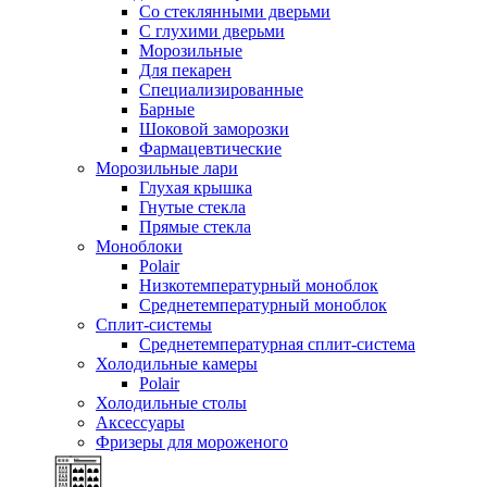
Со стеклянными дверьми
С глухими дверьми
Морозильные
Для пекарен
Специализированные
Барные
Шоковой заморозки
Фармацевтические
Морозильные лари
Глухая крышка
Гнутые стекла
Прямые стекла
Моноблоки
Polair
Низкотемпературный моноблок
Среднетемпературный моноблок
Сплит-системы
Среднетемпературная сплит-система
Холодильные камеры
Polair
Холодильные столы
Аксессуары
Фризеры для мороженого