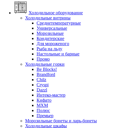
Холодильное оборудование
Холодильные витрины
Среднетемпературные
Универсальные
Морозильные
Кондитерские
Для мороженого
Рыба на льду
Настольные и барные
Промо
Холодильные горки
Be Blocks!
Brandford
Chilz
Cryspi
Dazzl
Интеко-мастер
Кифато
МХМ
Полюс
Премьер
Морозильные бонеты и ларь-бонеты
Холодильные шкафы