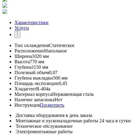
Характеристики
Услуги
Тип охлаждения
Статическое
Расположение
Напольное
Ширина
1020 мм
Высота
770 мм
Глубина
1150 мм
Полезный объем
0,07
Глубина выкладки
500 мм
Площадь экспозиции
0,45
Хладагент
R-404a
Материал корпуса
Нержавеющая сталь
Наличие запасника
Нет
Инструкция
Посмотреть
Доставка оборудования в день заказа
Монтажные и пусконаладочные работы 24 часа в сутки
Техническое обслуживание
Электромонтажные работы