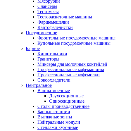
Мясорубки
Слайсеры
Тестомесы
Тестораскаточные машины
Фаршемешалки
Картофелечистки
Посудомоечное
Фронтальные посудомоечные машины
Купольные посудомоечные машины
Барное
Кипятильники
Граниторы
Миксеры для молочных коктейлей
Профессиональные кофемашины
Профессиональные кофемолки
Сокоохладители
Нейтральное
Ванны моечные
Двухсекционные
Односекционные
Столы производственные
Барные станции
Вытяжные зонты
Нейтральные модули
Стеллажи кухонные