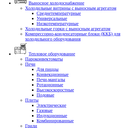
Выносное холодоснабжение
Холодильные витрины с выносным агрегатом
Среднетемпературные
Универсальные
Низкотемпературные
Холодильные горки с выносным агрегатом
Компрессорно-конденсаторные блоки (ККБ) для
холодильного оборудования
Тепловое оборудование
Пароконвектоматы
Печи
Для пиццы
Конвекционные
Печи-мангалы
Ротационные
Высокоскоростные
Подовые
Плиты
Электрические
Газовые
Индукционные
Комбинированные
Грили