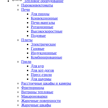
Тепловое оборудование
Пароконвектоматы
Печи
Для пиццы
Конвекционные
Печи-мангалы
Ротационные
Высокоскоростные
Подовые
Плиты
Электрические
Газовые
Индукционные
Комбинированные
Грили
Для кур
Для хот-догов
Пресс-грили
Для шаурмы
Расстоечные шкафы и камеры
Фритюрницы
Витрины тепловые
Макароноварки
Жарочные поверхности
Жарочные шкафы