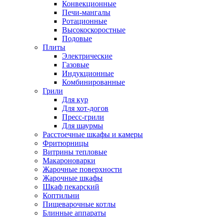
Конвекционные
Печи-мангалы
Ротационные
Высокоскоростные
Подовые
Плиты
Электрические
Газовые
Индукционные
Комбинированные
Грили
Для кур
Для хот-догов
Пресс-грили
Для шаурмы
Расстоечные шкафы и камеры
Фритюрницы
Витрины тепловые
Макароноварки
Жарочные поверхности
Жарочные шкафы
Шкаф пекарский
Коптильни
Пищеварочные котлы
Блинные аппараты