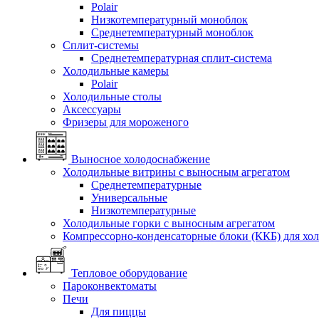
Polair
Низкотемпературный моноблок
Среднетемпературный моноблок
Сплит-системы
Среднетемпературная сплит-система
Холодильные камеры
Polair
Холодильные столы
Аксессуары
Фризеры для мороженого
Выносное холодоснабжение
Холодильные витрины с выносным агрегатом
Среднетемпературные
Универсальные
Низкотемпературные
Холодильные горки с выносным агрегатом
Компрессорно-конденсаторные блоки (ККБ) для хо
Тепловое оборудование
Пароконвектоматы
Печи
Для пиццы