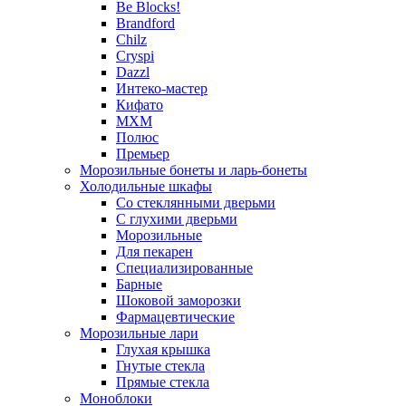
Be Blocks!
Brandford
Chilz
Cryspi
Dazzl
Интеко-мастер
Кифато
МХМ
Полюс
Премьер
Морозильные бонеты и ларь-бонеты
Холодильные шкафы
Со стеклянными дверьми
С глухими дверьми
Морозильные
Для пекарен
Специализированные
Барные
Шоковой заморозки
Фармацевтические
Морозильные лари
Глухая крышка
Гнутые стекла
Прямые стекла
Моноблоки