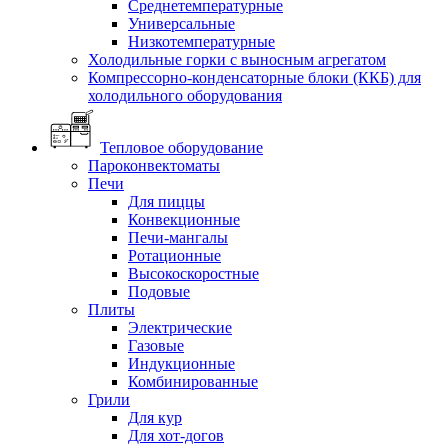
Среднетемпературные
Универсальные
Низкотемпературные
Холодильные горки с выносным агрегатом
Компрессорно-конденсаторные блоки (ККБ) для
холодильного оборудования
Тепловое оборудование
Пароконвектоматы
Печи
Для пиццы
Конвекционные
Печи-мангалы
Ротационные
Высокоскоростные
Подовые
Плиты
Электрические
Газовые
Индукционные
Комбинированные
Грили
Для кур
Для хот-догов