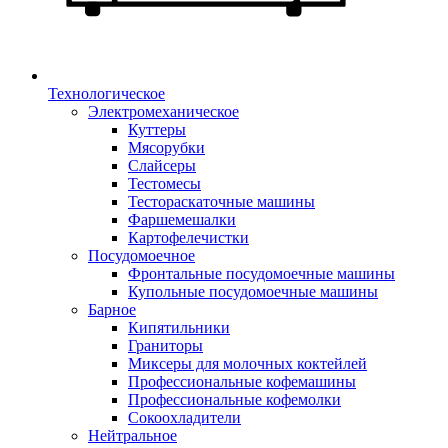
Технологическое
Электромеханическое
Куттеры
Мясорубки
Слайсеры
Тестомесы
Тестораскаточные машины
Фаршемешалки
Картофелечистки
Посудомоечное
Фронтальные посудомоечные машины
Купольные посудомоечные машины
Барное
Кипятильники
Граниторы
Миксеры для молочных коктейлей
Профессиональные кофемашины
Профессиональные кофемолки
Сокоохладители
Нейтральное