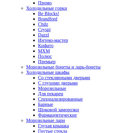
Промо
Холодильные горки
Be Blocks!
Brandford
Chilz
Cryspi
Dazzl
Интеко-мастер
Кифато
МХМ
Полюс
Премьер
Морозильные бонеты и ларь-бонеты
Холодильные шкафы
Со стеклянными дверьми
С глухими дверьми
Морозильные
Для пекарен
Специализированные
Барные
Шоковой заморозки
Фармацевтические
Морозильные лари
Глухая крышка
Гнутые стекла