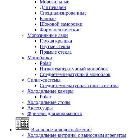
Морозильные
Для пекарен
Специализированные
Барные
Шоковой заморозки
Фармацевтические
Морозильные лари
Глухая крышка
Гнутые стекла
Прямые стекла
Моноблоки
Polair
Низкотемпературный моноблок
Среднетемпературный моноблок
Сплит-системы
Среднетемпературная сплит-система
Холодильные камеры
Polair
Холодильные столы
Аксессуары
Фризеры для мороженого
Выносное холодоснабжение
Холодильные витрины с выносным агрегатом