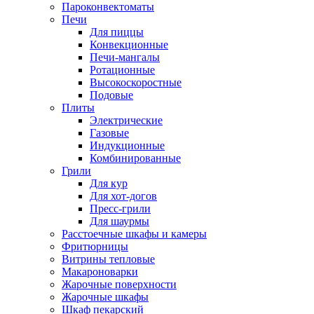
Пароконвектоматы
Печи
Для пиццы
Конвекционные
Печи-мангалы
Ротационные
Высокоскоростные
Подовые
Плиты
Электрические
Газовые
Индукционные
Комбинированные
Грили
Для кур
Для хот-догов
Пресс-грили
Для шаурмы
Расстоечные шкафы и камеры
Фритюрницы
Витрины тепловые
Макароноварки
Жарочные поверхности
Жарочные шкафы
Шкаф пекарский