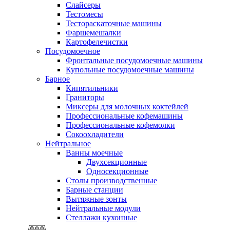
Слайсеры
Тестомесы
Тестораскаточные машины
Фаршемешалки
Картофелечистки
Посудомоечное
Фронтальные посудомоечные машины
Купольные посудомоечные машины
Барное
Кипятильники
Граниторы
Миксеры для молочных коктейлей
Профессиональные кофемашины
Профессиональные кофемолки
Сокоохладители
Нейтральное
Ванны моечные
Двухсекционные
Односекционные
Столы производственные
Барные станции
Вытяжные зонты
Нейтральные модули
Стеллажи кухонные