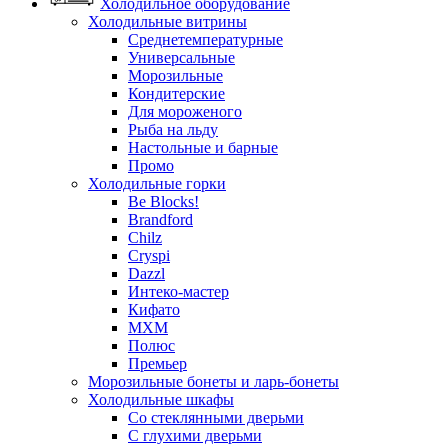
Холодильное оборудование
Холодильные витрины
Среднетемпературные
Универсальные
Морозильные
Кондитерские
Для мороженого
Рыба на льду
Настольные и барные
Промо
Холодильные горки
Be Blocks!
Brandford
Chilz
Cryspi
Dazzl
Интеко-мастер
Кифато
МХМ
Полюс
Премьер
Морозильные бонеты и ларь-бонеты
Холодильные шкафы
Со стеклянными дверьми
С глухими дверьми