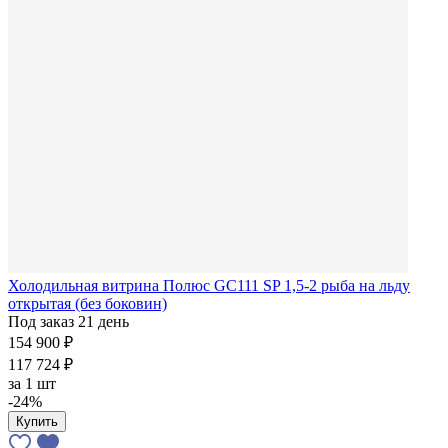
Холодильная витрина Полюс GC111 SP 1,5-2 рыба на льду
открытая (без боковин)
Под заказ 21 день
154 900 ₽
117 724 ₽
за
1 шт
-24%
Купить