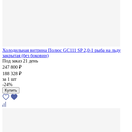
Холодильная витрина Полюс GC111 SP 2,0-1 рыба на льду
закрытая (без боковин)
Под заказ 21 день
247 800 ₽
188 328 ₽
за
1 шт
-24%
Купить