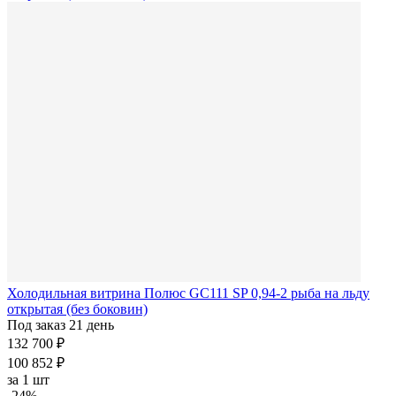
Холодильная витрина Полюс GC111 SP 0,94-2 рыба на льду
открытая (без боковин)
Под заказ 21 день
132 700 ₽
100 852 ₽
за
1 шт
-24%