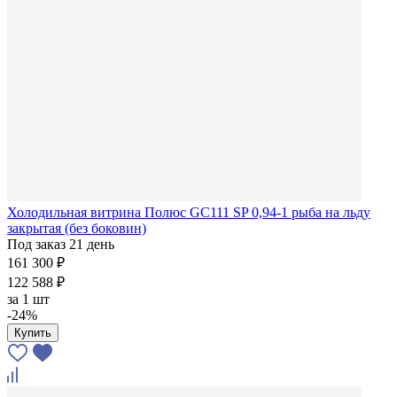
Холодильная витрина Полюс GC111 SP 0,94-1 рыба на льду
закрытая (без боковин)
Под заказ 21 день
161 300 ₽
122 588 ₽
за
1 шт
-24%
Купить