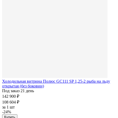
Холодильная витрина Полюс GC111 SP 1,25-2 рыба на льду
открытая (без боковин)
Под заказ 21 день
142 900 ₽
108 604 ₽
за
1 шт
-24%
Купить