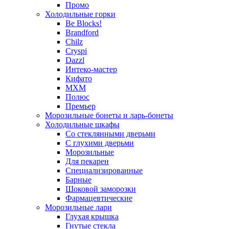
Промо
Холодильные горки
Be Blocks!
Brandford
Chilz
Cryspi
Dazzl
Интеко-мастер
Кифато
МХМ
Полюс
Премьер
Морозильные бонеты и ларь-бонеты
Холодильные шкафы
Со стеклянными дверьми
С глухими дверьми
Морозильные
Для пекарен
Специализированные
Барные
Шоковой заморозки
Фармацевтические
Морозильные лари
Глухая крышка
Гнутые стекла