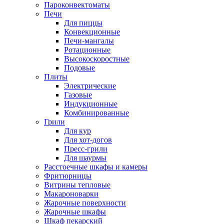
Пароконвектоматы
Печи
Для пиццы
Конвекционные
Печи-мангалы
Ротационные
Высокоскоростные
Подовые
Плиты
Электрические
Газовые
Индукционные
Комбинированные
Грили
Для кур
Для хот-догов
Пресс-грили
Для шаурмы
Расстоечные шкафы и камеры
Фритюрницы
Витрины тепловые
Макароноварки
Жарочные поверхности
Жарочные шкафы
Шкаф пекарский