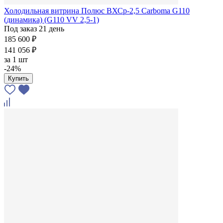
Холодильная витрина Полюс ВХСр-2,5 Сarboma G110
(динамика) (G110 VV 2,5-1)
Под заказ 21 день
185 600 ₽
141 056 ₽
за
1 шт
-24%
Купить