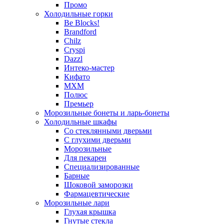
Промо
Холодильные горки
Be Blocks!
Brandford
Chilz
Cryspi
Dazzl
Интеко-мастер
Кифато
МХМ
Полюс
Премьер
Морозильные бонеты и ларь-бонеты
Холодильные шкафы
Со стеклянными дверьми
С глухими дверьми
Морозильные
Для пекарен
Специализированные
Барные
Шоковой заморозки
Фармацевтические
Морозильные лари
Глухая крышка
Гнутые стекла