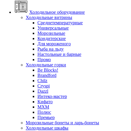
Холодильное оборудование
Холодильные витрины
Среднетемпературные
Универсальные
Морозильные
Кондитерские
Для мороженого
Рыба на льду
Настольные и барные
Промо
Холодильные горки
Be Blocks!
Brandford
Chilz
Cryspi
Dazzl
Интеко-мастер
Кифато
МХМ
Полюс
Премьер
Морозильные бонеты и ларь-бонеты
Холодильные шкафы