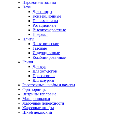
Пароконвектоматы
Печи
Для пиццы
Конвекционные
Печи-мангалы
Ротационные
Высокоскоростные
Подовые
Плиты
Электрические
Газовые
Индукционные
Комбинированные
Грили
Для кур
Для хот-догов
Пресс-грили
Для шаурмы
Расстоечные шкафы и камеры
Фритюрницы
Витрины тепловые
Макароноварки
Жарочные поверхности
Жарочные шкафы
Шкаф пекарский