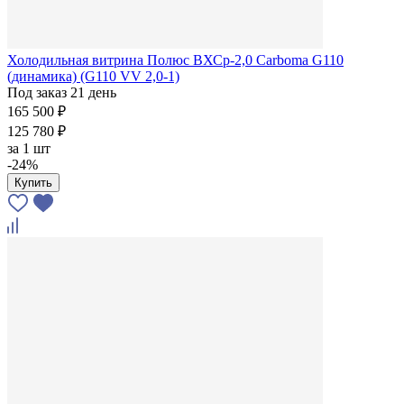
Холодильная витрина Полюс ВХСр-2,0 Сarboma G110
(динамика) (G110 VV 2,0-1)
Под заказ 21 день
165 500 ₽
125 780 ₽
за
1 шт
-24%
Купить