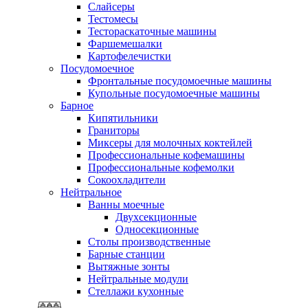
Слайсеры
Тестомесы
Тестораскаточные машины
Фаршемешалки
Картофелечистки
Посудомоечное
Фронтальные посудомоечные машины
Купольные посудомоечные машины
Барное
Кипятильники
Граниторы
Миксеры для молочных коктейлей
Профессиональные кофемашины
Профессиональные кофемолки
Сокоохладители
Нейтральное
Ванны моечные
Двухсекционные
Односекционные
Столы производственные
Барные станции
Вытяжные зонты
Нейтральные модули
Стеллажи кухонные