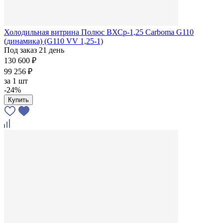
Холодильная витрина Полюс ВХСр-1,25 Сarboma G110
(динамика) (G110 VV 1,25-1)
Под заказ 21 день
130 600 ₽
99 256 ₽
за
1 шт
-24%
Купить