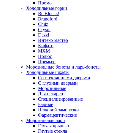
Промо
Холодильные горки
Be Blocks!
Brandford
Chilz
Cryspi
Dazzl
Интеко-мастер
Кифато
МХМ
Полюс
Премьер
Морозильные бонеты и ларь-бонеты
Холодильные шкафы
Со стеклянными дверьми
С глухими дверьми
Морозильные
Для пекарен
Специализированные
Барные
Шоковой заморозки
Фармацевтические
Морозильные лари
Глухая крышка
Гнутые стекла