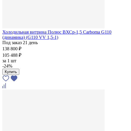
Холодильная витрина Полюс ВХСр-1,5 Сarboma G110
(динамика) (G110 VV 1,5-1)
Под заказ 21 день
138 800 ₽
105 488 ₽
за
1 шт
-24%
Купить