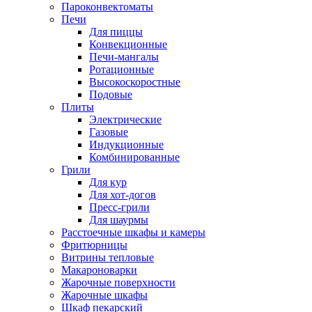
Пароконвектоматы
Печи
Для пиццы
Конвекционные
Печи-мангалы
Ротационные
Высокоскоростные
Подовые
Плиты
Электрические
Газовые
Индукционные
Комбинированные
Грили
Для кур
Для хот-догов
Пресс-грили
Для шаурмы
Расстоечные шкафы и камеры
Фритюрницы
Витрины тепловые
Макароноварки
Жарочные поверхности
Жарочные шкафы
Шкаф пекарский