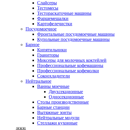
Слайсеры
Тестомесы
Тестораскаточные машины
Фаршемешалки
Картофелечистки
Посудомоечное
Фронтальные посудомоечные машины
Купольные посудомоечные машины
Барное
Кипятильники
Граниторы
Миксеры для молочных коктейлей
Профессиональные кофемашины
Профессиональные кофемолки
Сокоохладители
Нейтральное
Ванны моечные
Двухсекционные
Односекционные
Столы производственные
Барные станции
Вытяжные зонты
Нейтральные модули
Стеллажи кухонные