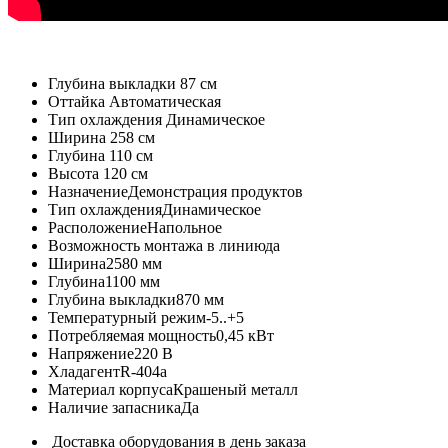
Глубина выкладки
87 см
Оттайка
Автоматическая
Тип охлаждения
Динамическое
Ширина
258 см
Глубина
110 см
Высота
120 см
Назначение
Демонстрация продуктов
Тип охлаждения
Динамическое
Расположение
Напольное
Возможность монтажа в линию
да
Ширина
2580 мм
Глубина
1100 мм
Глубина выкладки
870 мм
Температурный режим
-5..+5
Потребляемая мощность
0,45 кВт
Напряжение
220 В
Хладагент
R-404a
Материал корпуса
Крашеный металл
Наличие запасника
Да
Доставка оборудования в день заказа