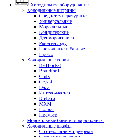
Холодильное оборудование
Холодильные витрины
Среднетемпературные
Универсальные
Морозильные
Кондитерские
Для мороженого
Рыба на льду
Настольные и барные
Промо
Холодильные горки
Be Blocks!
Brandford
Chilz
Cryspi
Dazzl
Интеко-мастер
Кифато
МХМ
Полюс
Премьер
Морозильные бонеты и ларь-бонеты
Холодильные шкафы
Со стеклянными дверьми
С глухими дверьми