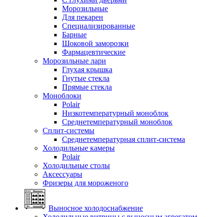
Морозильные
Для пекарен
Специализированные
Барные
Шоковой заморозки
Фармацевтические
Морозильные лари
Глухая крышка
Гнутые стекла
Прямые стекла
Моноблоки
Polair
Низкотемпературный моноблок
Среднетемпературный моноблок
Сплит-системы
Среднетемпературная сплит-система
Холодильные камеры
Polair
Холодильные столы
Аксессуары
Фризеры для мороженого
Выносное холодоснабжение
Холодильные витрины с выносным агрегатом