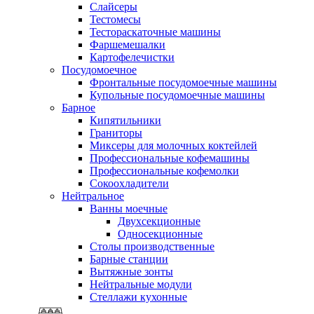
Слайсеры
Тестомесы
Тестораскаточные машины
Фаршемешалки
Картофелечистки
Посудомоечное
Фронтальные посудомоечные машины
Купольные посудомоечные машины
Барное
Кипятильники
Граниторы
Миксеры для молочных коктейлей
Профессиональные кофемашины
Профессиональные кофемолки
Сокоохладители
Нейтральное
Ванны моечные
Двухсекционные
Односекционные
Столы производственные
Барные станции
Вытяжные зонты
Нейтральные модули
Стеллажи кухонные