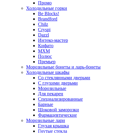
Промо
Холодильные горки
Be Blocks!
Brandford
Chilz
Cryspi
Dazzl
Интеко-мастер
Кифато
МХМ
Полюс
Премьер
Морозильные бонеты и ларь-бонеты
Холодильные шкафы
Со стеклянными дверьми
С глухими дверьми
Морозильные
Для пекарен
Специализированные
Барные
Шоковой заморозки
Фармацевтические
Морозильные лари
Глухая крышка
Гнутые стекла