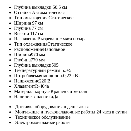
Глубина выкладки
50,5 см
Оттайка
Автоматическая
Тип охлаждения
Статическое
Ширина
97 см
Глубина
77 см
Высота
117 см
Назначение
Вызревание мяса и сыра
Тип охлаждения
Статическое
Расположение
Напольное
Ширина
970 мм
Глубина
770 мм
Глубина выкладки
505
Температурный режим
-5..+5
Потребляемая мощность
0,22 кВт
Напряжение
220 В
Хладагент
R-404a
Материал корпуса
Крашеный металл
Наличие запасника
Да
Доставка оборудования в день заказа
Монтажные и пусконаладочные работы 24 часа в сутки
Техническое обслуживание
Электромонтажные работы