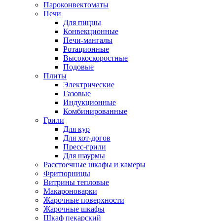
Пароконвектоматы
Печи
Для пиццы
Конвекционные
Печи-мангалы
Ротационные
Высокоскоростные
Подовые
Плиты
Электрические
Газовые
Индукционные
Комбинированные
Грили
Для кур
Для хот-догов
Пресс-грили
Для шаурмы
Расстоечные шкафы и камеры
Фритюрницы
Витрины тепловые
Макароноварки
Жарочные поверхности
Жарочные шкафы
Шкаф пекарский