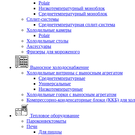
Polair
Низкотемпературный моноблок
Среднетемпературный моноблок
Сплит-системы
Среднетемпературная сплит-система
Холодильные камеры
Polair
Холодильные столы
Аксессуары
Фризеры для мороженого
Выносное холодоснабжение
Холодильные витрины с выносным агрегатом
Среднетемпературные
Универсальные
Низкотемпературные
Холодильные горки с выносным агрегатом
Компрессорно-конденсаторные блоки (ККБ) для хо
Тепловое оборудование
Пароконвектоматы
Печи
Для пиццы