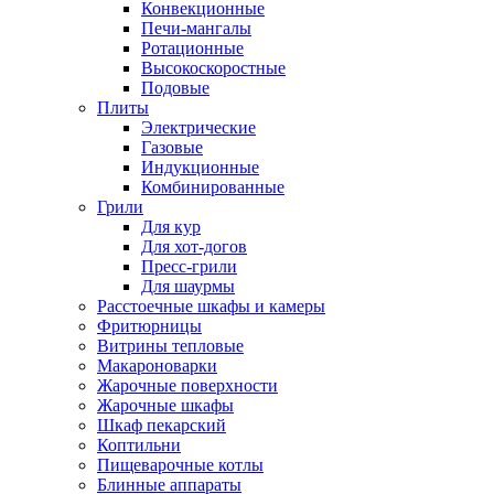
Конвекционные
Печи-мангалы
Ротационные
Высокоскоростные
Подовые
Плиты
Электрические
Газовые
Индукционные
Комбинированные
Грили
Для кур
Для хот-догов
Пресс-грили
Для шаурмы
Расстоечные шкафы и камеры
Фритюрницы
Витрины тепловые
Макароноварки
Жарочные поверхности
Жарочные шкафы
Шкаф пекарский
Коптильни
Пищеварочные котлы
Блинные аппараты