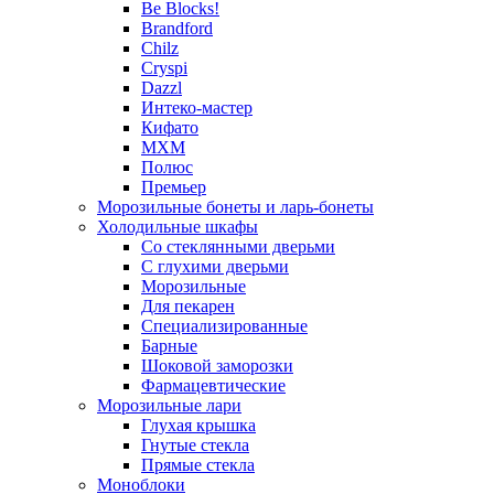
Be Blocks!
Brandford
Chilz
Cryspi
Dazzl
Интеко-мастер
Кифато
МХМ
Полюс
Премьер
Морозильные бонеты и ларь-бонеты
Холодильные шкафы
Со стеклянными дверьми
С глухими дверьми
Морозильные
Для пекарен
Специализированные
Барные
Шоковой заморозки
Фармацевтические
Морозильные лари
Глухая крышка
Гнутые стекла
Прямые стекла
Моноблоки