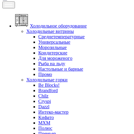
Холодильное оборудование
Холодильные витрины
Среднетемпературные
Универсальные
Морозильные
Кондитерские
Для мороженого
Рыба на льду
Настольные и барные
Промо
Холодильные горки
Be Blocks!
Brandford
Chilz
Cryspi
Dazzl
Интеко-мастер
Кифато
МХМ
Полюс
Премьер