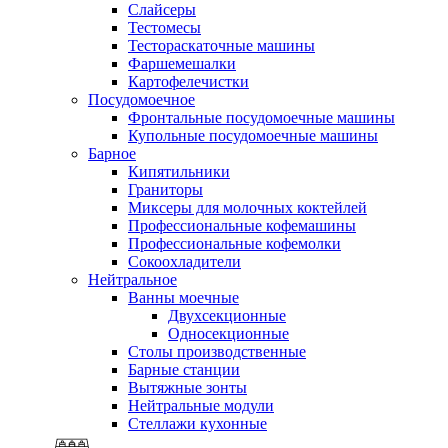
Слайсеры
Тестомесы
Тестораскаточные машины
Фаршемешалки
Картофелечистки
Посудомоечное
Фронтальные посудомоечные машины
Купольные посудомоечные машины
Барное
Кипятильники
Граниторы
Миксеры для молочных коктейлей
Профессиональные кофемашины
Профессиональные кофемолки
Сокоохладители
Нейтральное
Ванны моечные
Двухсекционные
Односекционные
Столы производственные
Барные станции
Вытяжные зонты
Нейтральные модули
Стеллажи кухонные