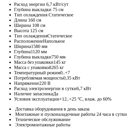
Расход энергии
6,7 кВт/сут
Глубина выкладки
75 см
Тип охлаждения
Статическое
Длина
160 см
Ширина
108 см
Высота
125 см
Тип охлаждения
Статическое
Расположение
Напольное
Ширина
1580 мм
Глубина
1120 мм
Глубина выкладки
750 мм
Масса без упаковки
145 кг
Масса с упаковкой
265 кг
Температурный режим
0..+7
Потребляемая мощность
0,35 кВт
Напряжение
220 В
Расход электроэнергии в сутки
6,7 кВт
Наличие запасника
Да
Условия эксплуатации
+12..+25 °C, влаж. до 60%
Доставка оборудования в день заказа
Монтажные и пусконаладочные работы 24 часа в сутки
Техническое обслуживание
Электромонтажные работы