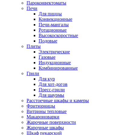
Пароконвектоматы
Печи
Для пиццы
Конвекционные
Печи-мангалы
Ротационные
Высокоскоростные
Подовые
Плиты
Электрические
Газовые
Индукционные
Комбинированные
Грили
Для кур
Для хот-догов
Пресс-грили
Для шаурмы
Расстоечные шкафы и камеры
Фритюрницы
Витрины тепловые
Макароноварки
Жарочные поверхности
Жарочные шкафы
Шкаф пекарский