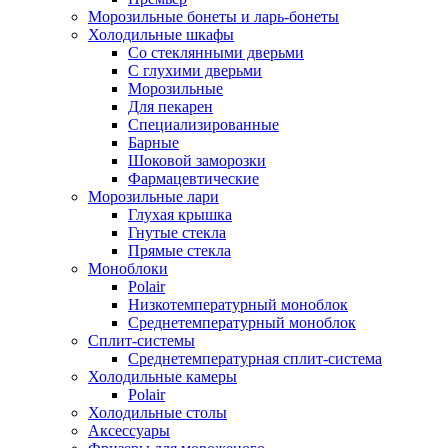
Морозильные бонеты и ларь-бонеты
Холодильные шкафы
Со стеклянными дверьми
С глухими дверьми
Морозильные
Для пекарен
Специализированные
Барные
Шоковой заморозки
Фармацевтические
Морозильные лари
Глухая крышка
Гнутые стекла
Прямые стекла
Моноблоки
Polair
Низкотемпературный моноблок
Среднетемпературный моноблок
Сплит-системы
Среднетемпературная сплит-система
Холодильные камеры
Polair
Холодильные столы
Аксессуары