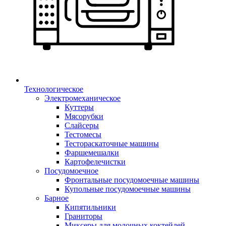
Технологическое
Электромеханическое
Куттеры
Мясорубки
Слайсеры
Тестомесы
Тестораскаточные машины
Фаршемешалки
Картофелечистки
Посудомоечное
Фронтальные посудомоечные машины
Купольные посудомоечные машины
Барное
Кипятильники
Граниторы
Миксеры для молочных коктейлей