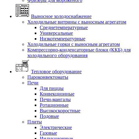
Фризеры для мороженого
Выносное холодоснабжение
Холодильные витрины с выносным агрегатом
Среднетемпературные
Универсальные
Низкотемпературные
Холодильные горки с выносным агрегатом
Компрессорно-конденсаторные блоки (ККБ) для
холодильного оборудования
Тепловое оборудование
Пароконвектоматы
Печи
Для пиццы
Конвекционные
Печи-мангалы
Ротационные
Высокоскоростные
Подовые
Плиты
Электрические
Газовые
Индукционные