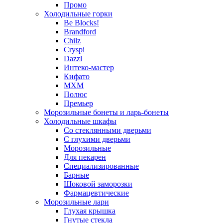
Промо
Холодильные горки
Be Blocks!
Brandford
Chilz
Cryspi
Dazzl
Интеко-мастер
Кифато
МХМ
Полюс
Премьер
Морозильные бонеты и ларь-бонеты
Холодильные шкафы
Со стеклянными дверьми
С глухими дверьми
Морозильные
Для пекарен
Специализированные
Барные
Шоковой заморозки
Фармацевтические
Морозильные лари
Глухая крышка
Гнутые стекла