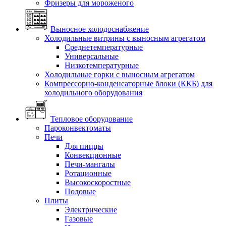
Фризеры для мороженого
Выносное холодоснабжение
Холодильные витрины с выносным агрегатом
Среднетемпературные
Универсальные
Низкотемпературные
Холодильные горки с выносным агрегатом
Компрессорно-конденсаторные блоки (ККБ) для
холодильного оборудования
Тепловое оборудование
Пароконвектоматы
Печи
Для пиццы
Конвекционные
Печи-мангалы
Ротационные
Высокоскоростные
Подовые
Плиты
Электрические
Газовые