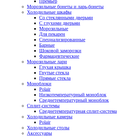
Премьер
Морозильные бонеты и ларь-бонеты
Холодильные шкафы
Со стеклянными дверьми
С глухими дверьми
Морозильные
Для пекарен
Специализированные
Барные
Шоковой заморозки
Фармацевтические
Морозильные лари
Глухая крышка
Гнутые стекла
Прямые стекла
Моноблоки
Polair
Низкотемпературный моноблок
Среднетемпературный моноблок
Сплит-системы
Среднетемпературная сплит-система
Холодильные камеры
Polair
Холодильные столы
Аксессуары