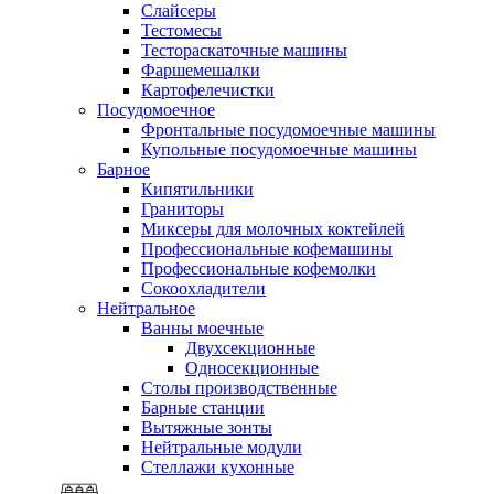
Слайсеры
Тестомесы
Тестораскаточные машины
Фаршемешалки
Картофелечистки
Посудомоечное
Фронтальные посудомоечные машины
Купольные посудомоечные машины
Барное
Кипятильники
Граниторы
Миксеры для молочных коктейлей
Профессиональные кофемашины
Профессиональные кофемолки
Сокоохладители
Нейтральное
Ванны моечные
Двухсекционные
Односекционные
Столы производственные
Барные станции
Вытяжные зонты
Нейтральные модули
Стеллажи кухонные