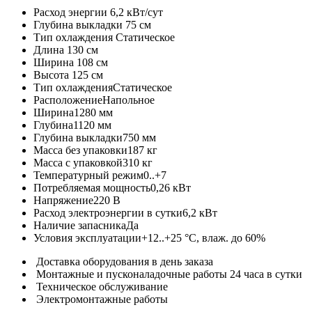
Расход энергии
6,2 кВт/сут
Глубина выкладки
75 см
Тип охлаждения
Статическое
Длина
130 см
Ширина
108 см
Высота
125 см
Тип охлаждения
Статическое
Расположение
Напольное
Ширина
1280 мм
Глубина
1120 мм
Глубина выкладки
750 мм
Масса без упаковки
187 кг
Масса с упаковкой
310 кг
Температурный режим
0..+7
Потребляемая мощность
0,26 кВт
Напряжение
220 В
Расход электроэнергии в сутки
6,2 кВт
Наличие запасника
Да
Условия эксплуатации
+12..+25 °C, влаж. до 60%
Доставка оборудования в день заказа
Монтажные и пусконаладочные работы 24 часа в сутки
Техническое обслуживание
Электромонтажные работы