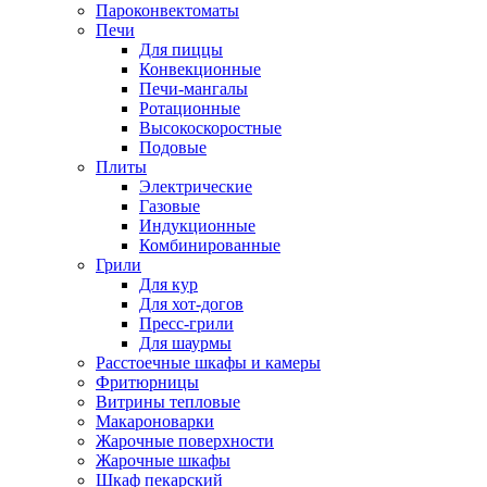
Пароконвектоматы
Печи
Для пиццы
Конвекционные
Печи-мангалы
Ротационные
Высокоскоростные
Подовые
Плиты
Электрические
Газовые
Индукционные
Комбинированные
Грили
Для кур
Для хот-догов
Пресс-грили
Для шаурмы
Расстоечные шкафы и камеры
Фритюрницы
Витрины тепловые
Макароноварки
Жарочные поверхности
Жарочные шкафы
Шкаф пекарский