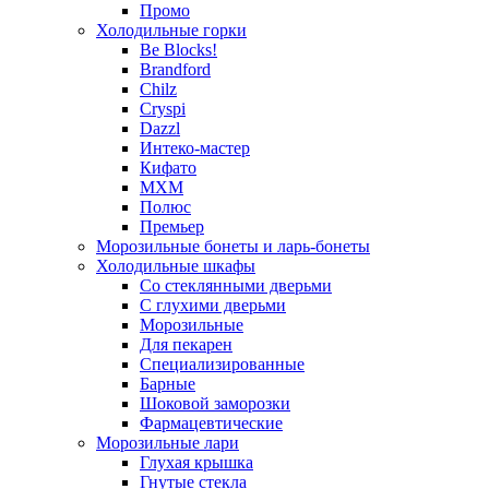
Промо
Холодильные горки
Be Blocks!
Brandford
Chilz
Cryspi
Dazzl
Интеко-мастер
Кифато
МХМ
Полюс
Премьер
Морозильные бонеты и ларь-бонеты
Холодильные шкафы
Со стеклянными дверьми
С глухими дверьми
Морозильные
Для пекарен
Специализированные
Барные
Шоковой заморозки
Фармацевтические
Морозильные лари
Глухая крышка
Гнутые стекла